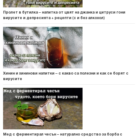
Пролет в бутилка – напитка от цвят на джанка и цитруси гони
вирусите и депресията + рецепти (с и без алкохол)
Хинин и хининови напитки – с какво са полезни и как се борят с
вирусите
Мед с ферментирал чесън – натурално средство за борба с