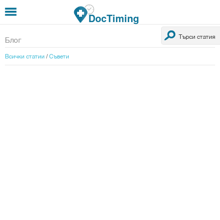
Премини към основното съдържание
DocTiming
Търси статия
Блог
Всички статии
/
Съвети