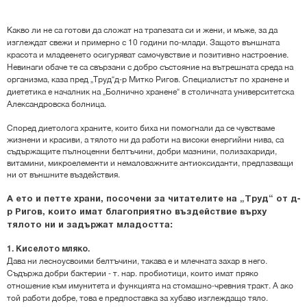
Какво ли не са готови да сложат на трапезата си и жени, и мъже, за да
изглеждат свежи и примерно с 10 години по-млади. Защото външната
красота и младеенето осигуряват самочувствие и позитивно настроение.
Невинаги обаче те са свързани с добро състояние на вътрешната среда на
организма, каза пред „Труд“д-р Митко Ригов. Специалистът по хранене и
диететика е началник на „Болнично хранене“ в столичната университетска
Александровска болница.
Според диетолога храните, които биха ни помогнали да се чувстваме
жизнени и красиви, а тялото ни да работи на високи енергийни нива, са
съдържащите пълноценни белтъчини, добри мазнини, полизахариди,
витамини, микроелементи и немаловажните антиоксиданти, предпазващи
ни от външните въздействия.
А ето и петте храни, посочени за читателите на „Труд“ от д-
р Ригов, които имат благоприятно въздействие върху
тялото ни и задържат младостта:
1. Киселото мляко.
Дава ни лесноусвоими белтъчини, такава е и млечната захар в него.
Съдържа добри бактерии - т. нар. пробиотици, които имат пряко
отношение към имунитета и функцията на стомашно-чревния тракт. А ако
той работи добре, това е предпоставка за хубаво изглеждащо тяло.