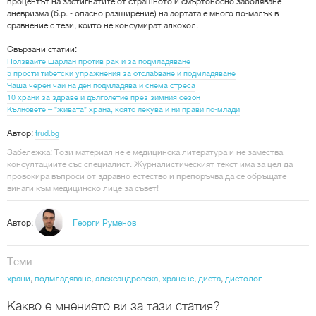
процентът на застигнатите от страшното и смъртоносно заболяване
аневризма (б.р. - опасно разширение) на аортата е много по-малък в
сравнение с тези, които не консумират алкохол.
Свързани статии:
Ползвайте шарлан против рак и за подмладяване
5 прости тибетски упражнения за отслабване и подмладяване
Чаша черен чай на ден подмладява и снема стреса
10 храни за здраве и дълголетие през зимния сезон
Кълновете – "живата" храна, която лекува и ни прави по-млади
Автор:
trud.bg
Забележка: Този материал не е медицинска литература и не замества
консултациите със специалист. Журналистическият текст има за цел да
провокира въпроси от здравно естество и препоръчва да се обръщате
винаги към медицинско лице за съвет!
Автор:
Георги Руменов
Теми
храни
,
подмладяване
,
александровска
,
хранене
,
диета
,
диетолог
Какво е мнението ви за тази статия?