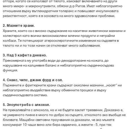
отгоре, когато се използват от тялото, изискват включването на други
много микро- и макронутриенти, обясни д-р Ригов. Имат неблагоприятно
отношение върху въглехидратния толеранс и повишават инсулиновата
резистентност, която е в основата на много здравословни проблеми.
2. Мазните храни.
Храните, които са с високо съдържание на наситени животински мазнини и
холестерол като всички високомаслени млечни продукти и нетрайни
колбаси. Те потенциират атеросклеротичните изменения на съдовете в
тялото ни и по този начин се отключват много заболявания.
3. Над 3 кафета дневно.
Прекомерната му употреба води до дехидратиране на кожата, до
нарушаване на калциевия баланс и неблагоприятна сърдечносъдова
функция.
4. Снакс, чипс, джанк фууд и сол.
Пържените и фритюрните храни съдържат окислени мазнини, „носят“ ни
неблагоприятно въздействие върху обменните процеси и върху
сърдечносъдовата система.
5. Злоупотреба с алкохол.
Не прекалявайте с алкохола, но и не бъдете заклет трезвеник. Доказано е,
че умереното пиене е много по-добро за сърцето, отколкото ако въобще не
близвате. Мащабни световни проучвания са доказали, че ако мъжете
консумират 10 чаши вино или бира седмично, а жените - 5, при тях