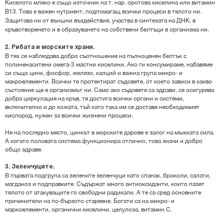
Киселото мляко е също източник на т. нар. оротова киселина или витамин
В13. Това е важен нутриент, подпомагащ всички процеси в тялото ни.
Защитава ни от външни въздействия, участва в синтезата на ДНК, в
кръвотворенето и в образуването на собствени белтъци в организма ни.
2. Рибата и морските храни.
В тях се наблюдава добро съотношение на пълноценен белтък с
полиненаситени омега-3 мастни киселини. Ако ги консумираме, набавяме
си също цинк, фосфор, желязо, калций и важна група микро- и
макроелементи. Всички те протектират съдовете, от което зависи в какво
състояние ще е организмът ни. Само ако съдовете са здрави, се осигурява
добра циркулация на кръв, тя достига всички органи и системи,
включително и до кожата, тъй като така им се доставя необходимият
кислород, нужен за всички жизнени процеси.
Не на последно място, цинкът в морските дарове е залог на мъжката сила.
А когато половата система функционира отлично, това значи и добро
общо здраве.
3. Зеленчуците.
В първата подгрупа са зелените зеленчуци като спанак, броколи, салати,
магданоз и подправките. Съдържат много антиоксиданти, които пазят
тялото от атакуващите го свободни радикали. А те са сред основните
причинители на по-бързото стареене. Богати са на микро- и
маркоелементи, органични киселини, целулоза, витамин С.