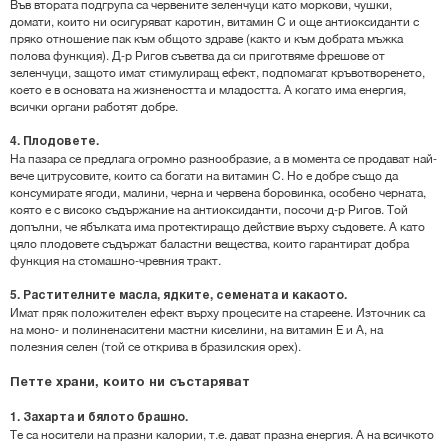
Във втората подгрупа са червените зеленчуци като моркови, чушки,
домати, които ни осигуряват каротин, витамин С и още антиоксиданти с
пряко отношение пак към общото здраве (както и към добрата мъжка
полова функция). Д-р Ригов съветва да си приготвяме фрешове от
зеленчуци, защото имат стимулиращ ефект, подпомагат кръвотворенето,
което е в основата на жизнеността и младостта. А когато има енергия,
всички органи работят добре.
4. Плодовете.
На пазара се предлага огромно разнообразие, а в момента се продават най-
вече цитрусовите, които са богати на витамин С. Но е добре също да
консумирате ягоди, малини, черна и червена боровинка, особено черната,
която е с високо съдържание на антиоксиданти, посочи д-р Ригов. Той
допълни, че ябълката има протектиращо действие върху съдовете. А като
цяло плодовете съдържат баластни вещества, които гарантират добра
функция на стомашно-чревния тракт.
5. Растителните масла, ядките, семената и какаото.
Имат пряк положителен ефект върху процесите на стареене. Източник са
на моно- и полиненаситени мастни киселини, на витамин Е и А, на
полезния селен (той се открива в бразилския орех).
Петте храни, които ни състаряват
1. Захарта и бялото брашно.
Те са носители на празни калории, т.е. дават празна енергия. А на всичкото