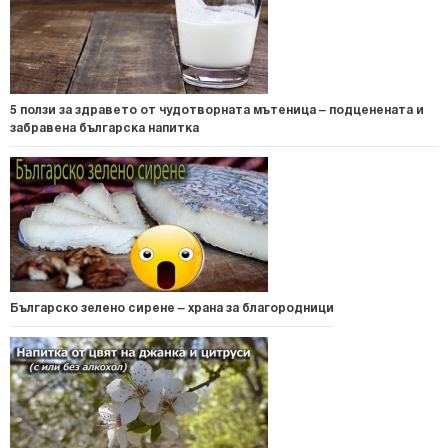
5 ползи за здравето от чудотворната мътеница – подценената и
забравена българска напитка
Българско зелено сирене – храна за благородници