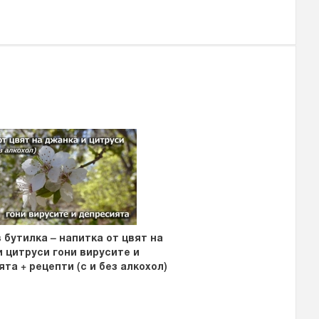
 бутилка – напитка от цвят на
 цитруси гони вирусите и
та + рецепти (с и без алкохол)