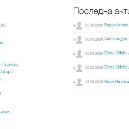
Последна акт
ве:
Борис Меха
06.08.2026
Александра
06.08.2026
ив
Elena Milcho
06.08.2026
о Търново
Elena Milcho
06.08.2026
Загора
во
Иван Ивано
06.08.2026
н
н
ички...