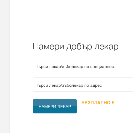
Намери добър лекар
Търси лекар/зъболекар по специалност
Местоположение