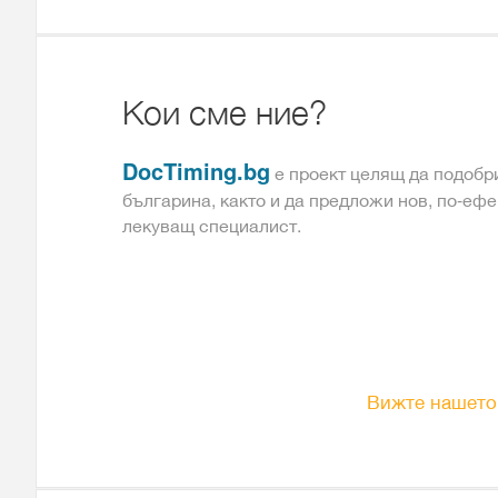
Кои сме ние?
DocTiming.bg
е проект целящ да подобри
българина, както и да предложи нов, по-ефе
лекуващ специалист.
Вижте нашето