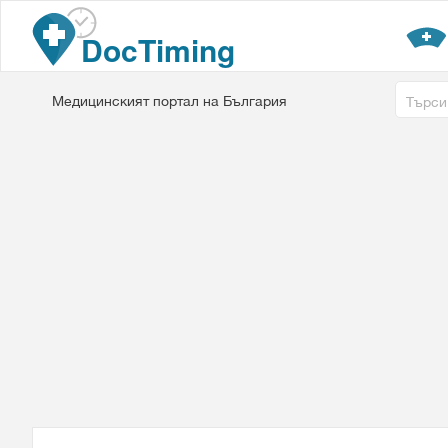
Премини към основното съдържание
DocTiming
Free tex
Медицинският портал на България