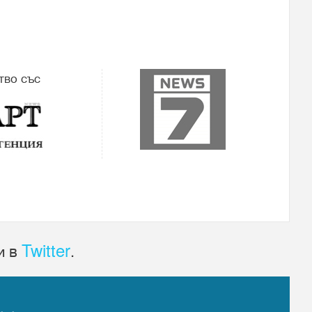
тво със
Twitter
и в
.