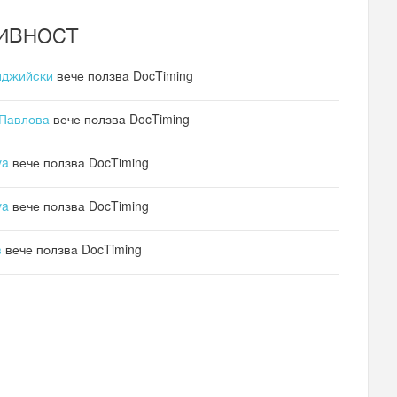
ивност
нджийски
вече ползва DocTiming
 Павлова
вече ползва DocTiming
va
вече ползва DocTiming
va
вече ползва DocTiming
в
вече ползва DocTiming