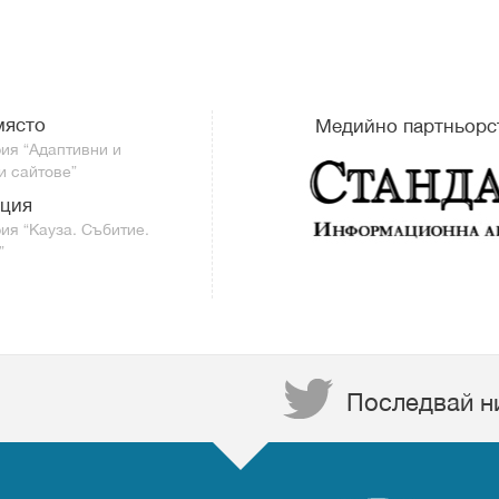
място
Медийно партньорс
рия “Адаптивни и
и сайтове”
ция
рия “Кауза. Събитие.
”
Последвай н