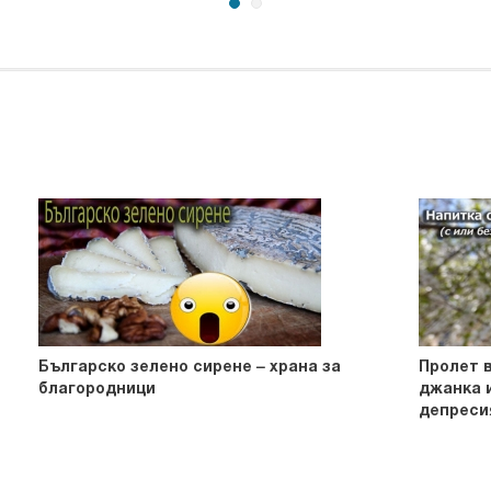
Българско зелено сирене – храна за
Пролет в
благородници
джанка и
депресия