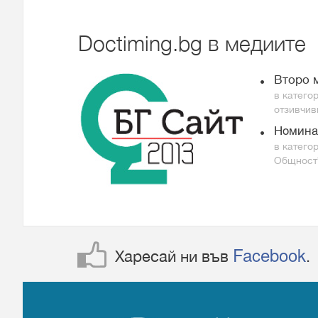
Doctiming.bg в медиите
Второ 
в катего
отзивчив
Нoмина
в катего
Общност
Facebook
Харесай ни във
.