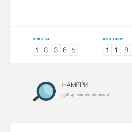
лекари
клиники
1
8
3
6
5
1
1
8
НАМЕРИ
добър лекар/зъболекар