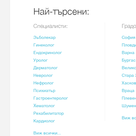
Най-търсени:
Специалисти:
Градо
Зъболекар
София
Гинеколог
Пловд
Ендокринолог
Варна
Уролог
Бургас
Дерматолог
Велик
Невролог
Стара 
Нефролог
Хаско
Психиатър
Враца
Гастроентеролог
Плеве
Xематолог
Шуме
Рехабилитатор
Виж вс
Кардиолог
Виж всички...