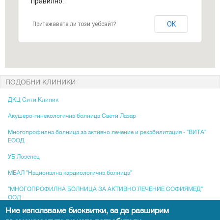
правилно.
Болницата е многопрофилна и в допълнение разполага с:
• Висококвалифицирани медицински екипи
• 33 клиники и отделения
OK
Притежавате ли този уебсайт?
• 3 операционни блока с 22 хирургични зали
• Модерен диагностичен център
• Авангардно оборудване
• Неотложна помощ и посещение по домовете при спешни състояния
Оборудване
Модерно оборудване, съобразено с най-високите технологични световни
ПОДОБНИ КЛИНИКИ
стандарти.
Изследвания
ДКЦ Сити Клиник
"Токуда" разполага и с модерна лаборатория за ВСИЧКИ видове
Акушеро-гинекологична болница Свети Лазар
изследвания, включително хормони и туморни маркери.
Многопрофилна болница за активно лечение и рехабилитация - "ВИТА"
ЕООД
УБ Лозенец
МБАЛ "Национална кардиологична болница"
"МНОГОПРОФИЛНА БОЛНИЦА ЗА АКТИВНО ЛЕЧЕНИЕ СОФИЯМЕД"
ООД
Ние използваме бисквитки, за да разширим