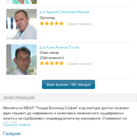
д-р Аделин Георгиев Иванов
Ортопед
дали оценка
3
д-р Алек Ясенов Топов
Очен лекар
(Офталмолог)
дали оценка
3
Виж всички 169 лекари
ИНФОРМАЦИЯ
Мисията на МБАЛ “Токуда Болница София” е да осигури достъп на всеки
един пациент до навременно и качествено лечение като същевремнно
зачита и се съобразява с индивидуалните му изисквания. Стремежът на
МБАЛ Токуда е да бъде болница на първи избор на българските пациенти и
Прочети повече
първи избор на високоспециализираните професионалисти в медицината.
Галерия
Японската болница поставя пациента в центъра на процесите в болничната