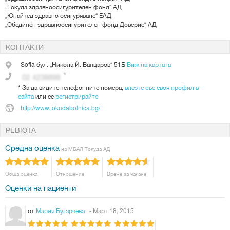
„Токуда здравноосигурителен фонд“ АД
Акушерство и високо-рискова бременност
„Юнайтед здравно осигуряване“ ЕАД
Анестезиология и интензивно лечение
„Обединен здравноосигурителен фонд Доверие“ АД
Виена Ин Витро Център
Гръдна хирургия
Дентална медицина
КОНТАКТИ
Дерматология и Венерология
Кардиология
Sofia
бул. „Никола Й. Вапцаров“ 51Б
Виж на картата
Кардиохирургия
Клиника по Гастроентерология и Пулмология
Клиника по Ендокринология и Нефрология
*
За да видите телефонните номера,
влезте със своя профил в
Клинична патология
сайта
или се
регистрирайте
Лаборатория по трансфузионна хематология
http://www.tokudabolnica.bg/
Лицево-челюстна хирургия
Лъчетерапия и радиохирургия
РЕВЮТА
Миниинвазивна и лапароскопска хирургия
Неврология
Средна оценка
Неврохирургия
на МБАЛ Токуда АД
Неонатология
Обща и онкологична гинекология и тазова хирургия
Ортопедия и травматология
Обща оценка
Отношение
Време за чакане
Офталмология
Оценки на пациенти
Педиатрия
Пластично-възстановителна и естетична хирургия
Хирургия
от
Мария Бугарчева
- Март 18, 2015
Съдова хирургия и ангиология
Урология