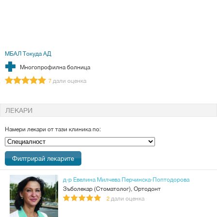
МБАЛ Токуда АД
Многопрофилна болница
дали оценка
7
ЛЕКАРИ
Намери лекари от тази клиника по:
Специалност
д-р Евелина Милчева Перчинска-Поптодорова
Зъболекар (Стоматолог), Ортодонт
дали оценка
2