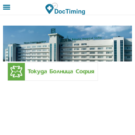
Премини към основното съдържание
DocTiming