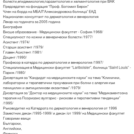
болести,епидемиология,паразитология и хелминтология при ВАК
Председател на фондация “Проф. Богомил Берон"
Член на борда на МБАЛ”Александровска болница” ЕАД
Национален консултант по дерматология и венерология
Лекар на годината за 2005 година
Биография
Висше образование - Медицински факултет - София /1968/
Специалност по кожни и венерически болести /1977/
Асистент /1974/
Старши асистент /1979/
Главен Асистент /1981/
Доцент /1990/
Професор в катедра по дерматология и венерология /1997/
Специализация в Медицински факултет “Lariboisier”, болница “Saint Louis” -
Париж /1980/
Дисертация за “Кандидат на медицинските науки” на тема “Клинични,
лабораторни и терапевтични проучвания при болни с алергия към
пеницилин и ампицилинови екзантеми” /1979/
Дисертация за “Доктор на медицинските науки” на тема “Медикаментозна
терапия на Псориазис вулгарис - рискови и перспективни тенденции”
/1995/
Ръководител на Катедрата по дерматология и венерология от 1996
Заместник декан /1995-1999/ и декан /от 1999/ на Медицински факултет
Говорими езици
Български,
Английски,
Френски,