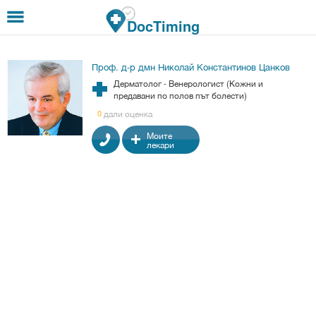
Премини към основното съдържание
DocTiming
Проф. д-р дмн Николай Константинов Цанков
Дерматолог - Венерологист (Кожни и
предавани по полов път болести)
дали оценка
0
Моите
лекари