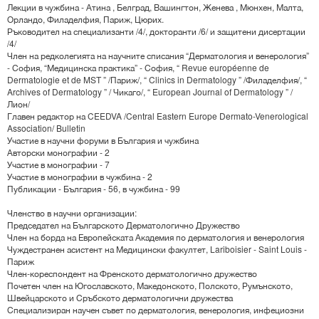
Лекции в чужбина - Атина , Белград, Вашингтон, Женева , Мюнхен, Малта,
Орландо, Филаделфия, Париж, Цюрих.
Ръководител на специализанти /4/, докторанти /6/ и защитени дисертации
/4/
Член на редколегията на научните списания “Дерматология и венерология”
- София, “Медицинска практика” - София, “ Revue européenne de
Dermatologie et de MST ” /Париж/, “ Clinics in Dermatology ” /Филаделфия/, “
Archives of Dermatology ” / Чикаго/, “ European Journal of Dermatology ” /
Лион/
Главен редактор на CEEDVA /Central Eastern Europe Dermato-Venerological
Association/ Bulletin
Участие в научни форуми в България и чужбина
Авторски монографии - 2
Участие в монографии - 7
Участие в монографии в чужбина - 2
Публикации - България - 56, в чужбина - 99
Членство в научни организации:
Председател на Българското Дерматологично Дружество
Член на борда на Европейската Академия по дерматология и венерология
Чуждестранен асистент на Медицински факултет, Lariboisier - Saint Louis -
Париж
Член-кореспондент на Френското дерматологично дружество
Почетен член на Югославското, Македонското, Полското, Румънското,
Швейцарското и Сръбското дерматологични дружества
Специализиран научен съвет по дерматология, венерология, инфециозни