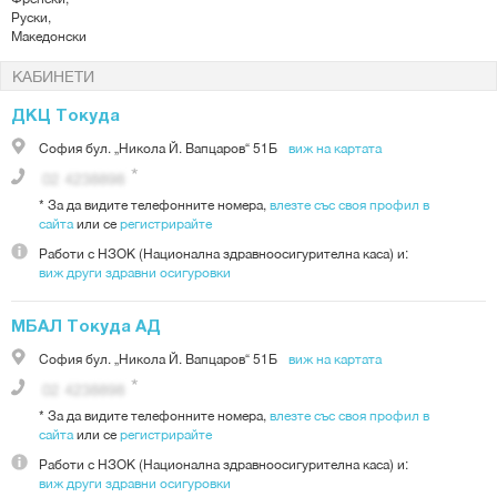
Руски,
Македонски
КАБИНЕТИ
ДКЦ Токуда
София
бул. „Никола Й. Вапцаров“ 51Б
виж на картата
*
За да видите телефонните номера,
влезте със своя профил в
сайта
или се
регистрирайте
Работи с
НЗОК (Национална здравноосигурителна каса)
и:
виж други здравни осигуровки
МБАЛ Токуда АД
София
бул. „Никола Й. Вапцаров“ 51Б
виж на картата
*
За да видите телефонните номера,
влезте със своя профил в
сайта
или се
регистрирайте
Работи с
НЗОК (Национална здравноосигурителна каса)
и:
виж други здравни осигуровки