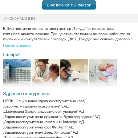
Виж всички 137 лекари
ИНФОРМАЦИЯ
В Диагностично-консултативен център „Токуда” се осъществява
извънболничното лечение. Тук ще откриете всички лекарски кабинети за
първични и консултативни прегледи. ДКЦ „Токуда” има сключен договор с
НЗОК.
Прочети повече
Галерия
Пациентите имат улеснен достъп до кабинетите чрез система за
предварително записване и за получаване на информация от служителите
на отделните регистратури.
Услуги
ДКЦ "Токуда" притежава уникална за България и региона апаратура за
диагностика на:
Детски болести, включително и в неонаталния период
Здравно осигуряване
Кардиологични, съдови и кардиохирургични заболявания
НЗОК (Национална здравноосигурителна каса)
Неврологични и неврохирургични заболявания
„Евроинс – здравно осигуряване“ ЕАД
Заболявания на черния дроб, панкреаса, жлъчката, хранопровода, стомаха
„Дженерали Закрила здравно осигуряване“ АД
и чревния тракт
„Здравноосигурително дружество Булстрад здраве“ АД
Заболявания на белите дробове и горните дихателни пътища
„Здравноосигурителна компания Надежда“ АД
Болестите на бъбреците и пикочния мехур, заболявания на мъжката полова
„Здравноосигурителна каса Фи Хелт“ АД
система /нефрология и урология/
„Здравноосигурителен фонд Хипократ“ АД
Гинекологични проблеми, включително злокачествени заболявания на
„Токуда здравноосигурителен фонд“ АД