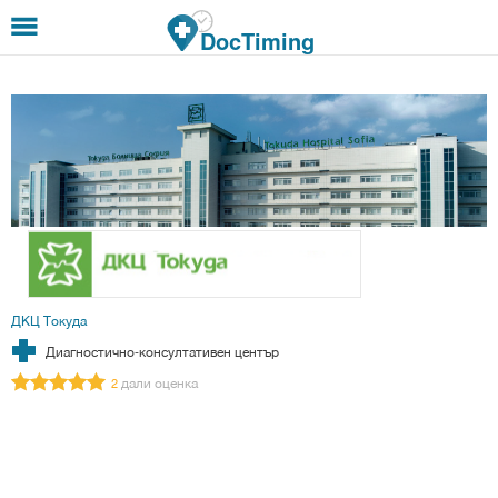
Премини към основното съдържание
DocTiming
ДКЦ Токуда
Диагностично-консултативен център
дали оценка
2