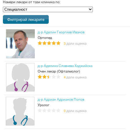
Намери лекари от тази клиника по:
Специалност
д-р Аделин Георгиев Иванов
Ортопед
дали оценка
3
д-р Аделина Славчева Хаджийска
Очен лекар (Офталмолог)
дали оценка
4
д-р Адриан Адрианов Попов
Уролог
дали оценка
0