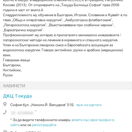
Косово (2013). От откриването на „Токуда Болница София” през 2006
година е част от екипа й.
Следдипломното му обучение в България, Италия, Словения и Кувейт е по
теми „Обща и оперативна хирургия”, „Амбулаторна флебектомия”,
„Лапароскопска хирургия”, „Възстановяване при слабинни хернии”,
„Бариатрична хирургия”.
Професионалният му интерес е прилагането минимално инвазивните /
лапароскопски/ методи на лечение в коремната и спешната хирургия.
Член е на Българския лекарски съюз и Европейската асоциация за
ендоскопска хирургия. Говори английски, руски и арабски (медицински)
език.
Говорими езици
Български,
Английски,
Руски
КАБИНЕТИ
ДКЦ Токуда
София
бул. „Никола Й. Вапцаров“ 51Б
виж на картата
*
За да видите телефонните номера,
влезте със своя профил в
сайта
или се
регистрирайте