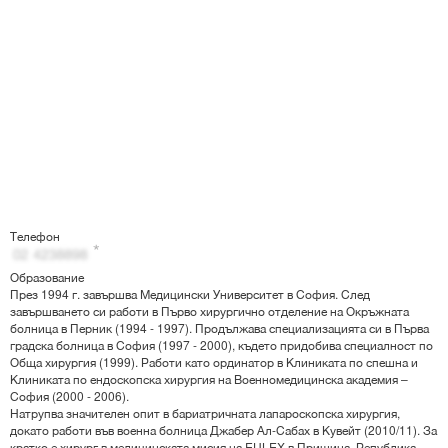
Телефон
Образование
През 1994 г. завършва Медицински Университет в София. След
завършването си работи в Първо хирургично отделение на Окръжната
болница в Перник (1994 - 1997). Продължава специализацията си в Първа
градска болница в София (1997 - 2000), където придобива специалност по
Обща хирургия (1999). Работи като ординатор в Клиниката по спешна и
Клиниката по ендоскопска хирургия на Военномедицинска академия –
София (2000 - 2006).
Натрупва значителен опит в бариатричната лапароскопска хирургия,
докато работи във военна болница Джабер Ал-Сабах в Кувейт (2010/11). За
кратко е хирург в медицинската мисия на EULEX в Прищина, Република