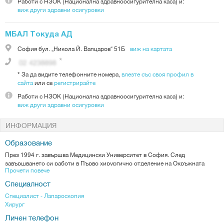
Работи с
НЗОК (Национална здравноосигурителна каса)
и:
виж други здравни осигуровки
МБАЛ Токуда АД
София
бул. „Никола Й. Вапцаров“ 51Б
виж на картата
*
За да видите телефонните номера,
влезте със своя профил в
сайта
или се
регистрирайте
Работи с
НЗОК (Национална здравноосигурителна каса)
и:
виж други здравни осигуровки
ИНФОРМАЦИЯ
Образование
През 1994 г. завършва Медицински Университет в София. След
завършването си работи в Първо хирургично отделение на Окръжната
Прочети повече
болница в Перник (1994 - 1997). Продължава специализацията си в Първа
градска болница в София (1997 - 2000), където придобива специалност по
Специалност
Обща хирургия (1999). Работи като ординатор в Клиниката по спешна и
Специалист - Лапароскопия
Клиниката по ендоскопска хирургия на Военномедицинска академия –
Хирург
София (2000 - 2006).
Натрупва значителен опит в бариатричната лапароскопска хирургия,
Личен телефон
докато работи във военна болница Джабер Ал-Сабах в Кувейт (2010/11). За