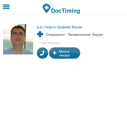
Премини към основното съдържание
DocTiming
д-р Георги Орфеев Васев
Специалист - Лапароскопия, Хирург
дал оценка
1
Моите
лекари