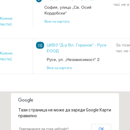
час не е
София
,
улица „Св. Осий
Кордобски“
(Кожни
Виж на картата
лести)
ЦКВЗ "Д-р Вл. Горанов" - Русе
За тоз
10
ЕООД
час не
(Кожни
лести)
Русе
,
ул. „Независимост“ 2
Виж на картата
Тази страница не може да зареди Google Карти
правилно.
OK
Притежавате ли този уебсайт?