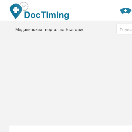
Премини към основното съдържание
DocTiming
Free tex
Медицинският портал на България