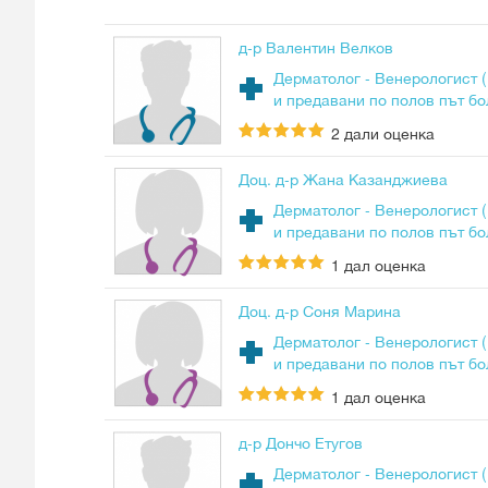
д-р Валентин Велков
Дерматолог - Венерологист 
и предавани по полов път бо
2
дали оценка
Доц. д-р Жана Казанджиева
Дерматолог - Венерологист 
и предавани по полов път бо
1
дал оценка
Доц. д-р Соня Марина
Дерматолог - Венерологист 
и предавани по полов път бо
1
дал оценка
д-р Дончо Етугов
Дерматолог - Венерологист 