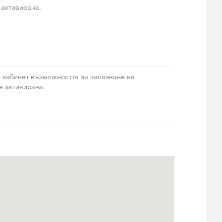
 активирана.
и кабинет възможността за запазване на
 е активирана.