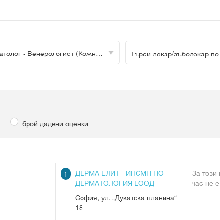
Дерматолог - Венерологист (Кожни и предавани по полов път болести)
брой дадени оценки
ДЕРМА ЕЛИТ - ИПСМП ПО
За този
1
ДЕРМАТОЛОГИЯ ЕООД
час не е
София
,
ул. „Дукатска планина“
18