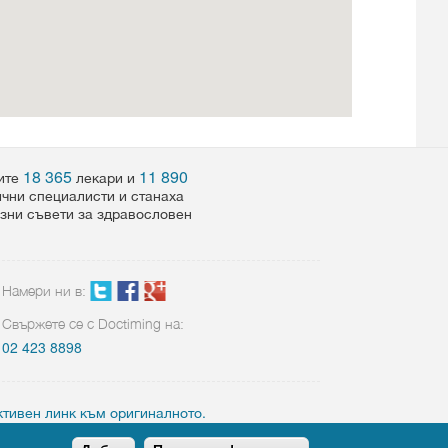
18 365
11 890
шите
лекари и
ични специалисти и станаха
езни съвети за здравословен
Намери ни в:
Свържете се с Doctiming на:
02 423 8898
ктивен линк към оригиналното.