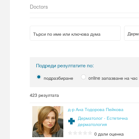
Doctors
Подреди резултатите по:
подразбиране
online запазване на час
423 резултата
д-р Ана Тодорова Пейкова
Дерматолог - Естетична
дерматология
0
дали оценка