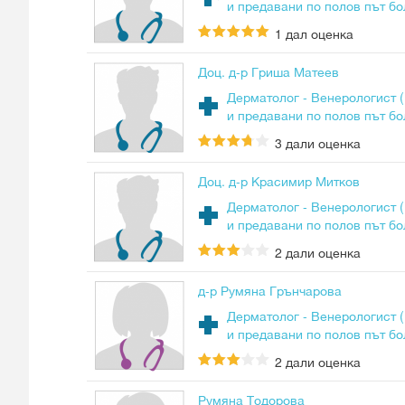
и предавани по полов път бо
1
дал оценка
Доц. д-р Гриша Матеев
Дерматолог - Венерологист 
и предавани по полов път бо
3
дали оценка
Доц. д-р Красимир Митков
Дерматолог - Венерологист 
и предавани по полов път бо
2
дали оценка
д-р Румяна Грънчарова
Дерматолог - Венерологист 
и предавани по полов път бо
2
дали оценка
Румяна Тодорова