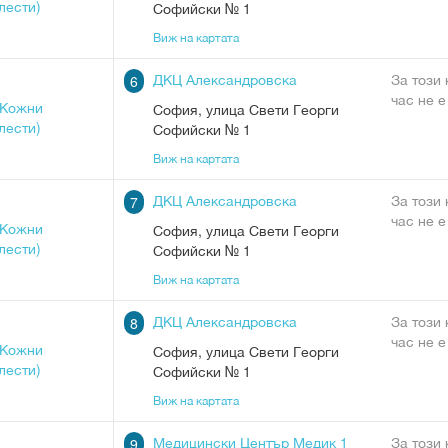
лести)
Софийски № 1
Виж на картата
ДКЦ Александровска
За този
6
час не е
(Кожни
София
,
улица Свети Георги
лести)
Софийски № 1
Виж на картата
ДКЦ Александровска
За този
7
час не е
(Кожни
София
,
улица Свети Георги
лести)
Софийски № 1
Виж на картата
ДКЦ Александровска
За този
8
час не е
(Кожни
София
,
улица Свети Георги
лести)
Софийски № 1
Виж на картата
Медицински Център Медик 1
За този
9