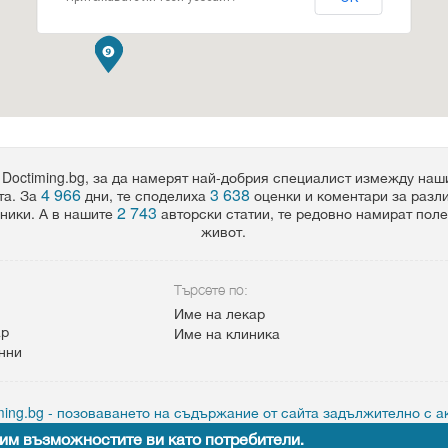
 Doctiming.bg, за да намерят най-добрия специалист измежду на
4 966
3 638
та. За
дни, те споделиха
оценки и коментари за разл
2 743
ники. А в нашите
авторски статии, те редовно намират пол
живот.
Търсете по:
Име на лекар
ар
Име на клиника
анни
ing.bg - позоваването на съдържание от сайта задължително с а
им възможностите ви като потребители.