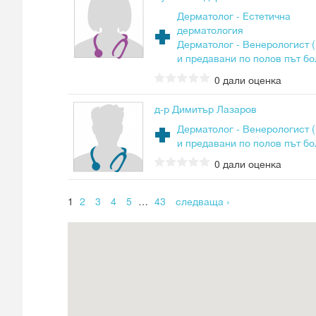
Дерматолог - Естетична
дерматология
Дерматолог - Венерологист 
и предавани по полов път бо
0
дали оценка
д-р Димитър Лазаров
Дерматолог - Венерологист 
и предавани по полов път бо
0
дали оценка
Страници
1
2
3
4
5
…
43
следваща ›