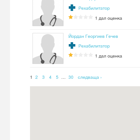
Рехабилитатор
1
дал оценка
Йордан Георгиев Гечев
Рехабилитатор
1
дал оценка
Страници
1
2
3
4
5
…
30
следваща ›