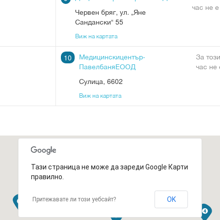
час не е
Червен бряг
,
ул. „Яне
Сандански“ 55
Виж на картата
Медицинскицентър-
За тоз
10
ПавелбаняЕООД
час не
Сулица
,
6602
Виж на картата
Тази страница не може да зареди Google Карти
правилно.
OK
Притежавате ли този уебсайт?