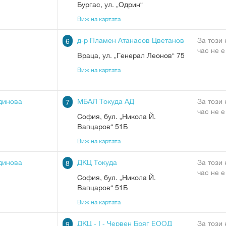
Бургас
,
ул. „Одрин“
Виж на картата
д-р Пламен Атанасов Цветанов
За този
6
час не е
Враца
,
ул. „Генерал Леонов“ 75
Виж на картата
динова
МБАЛ Токуда АД
За този
7
час не е
София
,
бул. „Никола Й.
Вапцаров“ 51Б
Виж на картата
динова
ДКЦ Токуда
За този
8
час не е
София
,
бул. „Никола Й.
Вапцаров“ 51Б
Виж на картата
ДКЦ - І - Червен Бряг ЕООД
За този
9