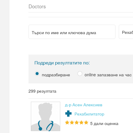
Doctors
Реха
Подреди резултатите по:
подразбиране
online запазване на час
299 резултата
д-р Асен Алексиев
Рехабилитатор
5
дали оценка