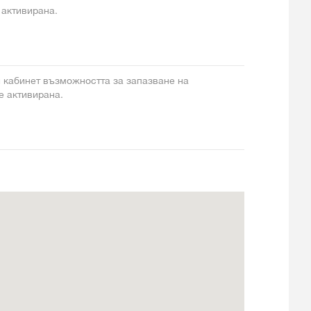
 активирана.
и кабинет възможността за запазване на
 е активирана.