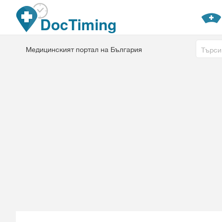
Премини към основното съдържание
DocTiming
Free tex
Медицинският портал на България