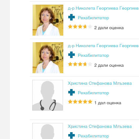
д-р Николета Георгиева Георгиев
Рехабилитатор
2
дали оценка
д-р Николета Георгиева Георгиев
Рехабилитатор
2
дали оценка
Христина Стефанова Млъзева
Рехабилитатор
1
дал оценка
Христина Стефанова Млъзева
Рехабилитатор