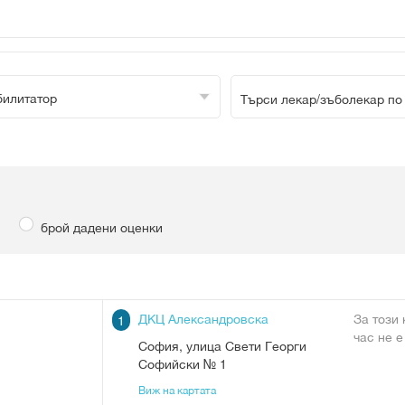
билитатор
брой дадени оценки
ДКЦ Александровска
За този
1
час не е
София
,
улица Свети Георги
Софийски № 1
Виж на картата