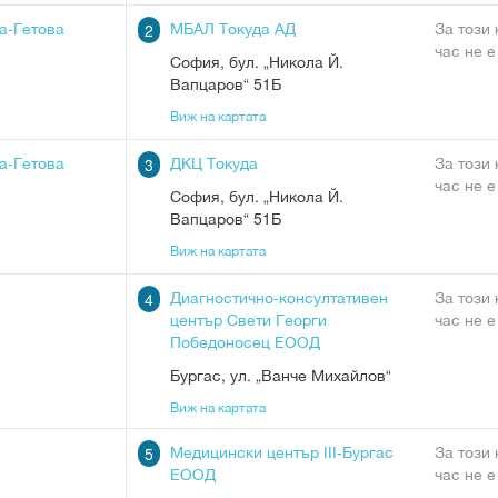
а-Гетова
МБАЛ Токуда АД
За този
2
час не е
София
,
бул. „Никола Й.
Вапцаров“ 51Б
Виж на картата
а-Гетова
ДКЦ Токуда
За този
3
час не е
София
,
бул. „Никола Й.
Вапцаров“ 51Б
Виж на картата
Диагностично-консултативен
За този
4
център Свети Георги
час не е
Победоносец ЕООД
Бургас
,
ул. „Ванче Михайлов“
Виж на картата
Медицински център ІІІ-Бургас
За този
5
ЕООД
час не е