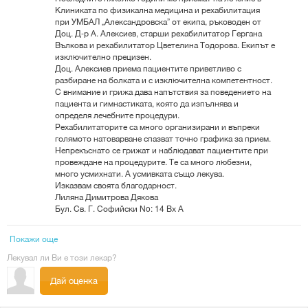
Клиниката по физикална медицина и рехабилитация
при УМБАЛ „Александровска” от екипа, ръководен от
Доц. Д-р А. Алексиев, старши рехабилитатор Гергана
Вълкова и рехабилитатор Цветелина Тодорова. Екипът е
изключително прецизен.
Доц. Алексиев приема пациентите приветливо с
разбиране на болката и с изключителна компетентност.
С внимание и грижа дава напътствия за поведението на
пациента и гимнастиката, която да изпълнява и
определя лечебните процедури.
Рехабилитаторите са много организирани и въпреки
голямото натоварване спазват точно графика за прием.
Непрекъснато се грижат и наблюдават пациентите при
провеждане на процедурите. Те са много любезни,
много усмихнати. А усмивката също лекува.
Изказвам своята благодарност.
Лиляна Димитрова Дякова
Бул. Св. Г. Софийски No: 14 Вх А
Покажи още
Лекувал ли Ви е този лекар?
Дай оценка