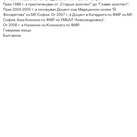
През 1988 г. е престепенуван от „Старши асистент” до "Главен асистент".
През 2004-2005 г. е хоноруван Доцент към Медицински колеж "Й.
Филаретова" на МУ-София. От 2007 г. е Доцент в Катедрата по ФМР на МУ-
София, база Клиника по ФМР на УМБАЛ “Александровска”.
От 2008 г. е Началник на Клиниката по ФМР.
Говорими езици
Български