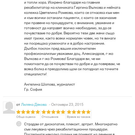
и топли хора. Искрено благодаря на главния
рехабилитатор на клиниката Гиргина Вълкова и нейната
колежка Цветелина Ромеова, които се отнасяха към мен
и към всички останали пациенти, с които се засичахме
при правене на процедурите, с внимание, уважение и
готовност да направят всичко необходимо, за да се
почувстваме по-добре. Вероятно тези две жени също
имат грижи, както всеки нормален човек, но те винаги
ни посрещаха усмихнати и в добро настроение.
Дълбок поклон пред вашия изключителен
професионализъм уважаеми доц. Александров, г-жо
Вълкова и г-жо Ромеова! Благодаря ви, че ми
помогнахте да се почувствам по-добре и да повярвам, че
всяка болка е преодолима щом си попаднал на точните
специалисти!
Ангелина Шопова, журналист
Гр. София
от
Лиляна Дякова
- Октомври 23, 2015
Обща оценка
Отношение
Време за чакане
Страдам от дископатия, плексит, артрит. Многократно
съм лекувана чрез рехабилитационни процедури.
Последните няколко години ме приемат на лечение в