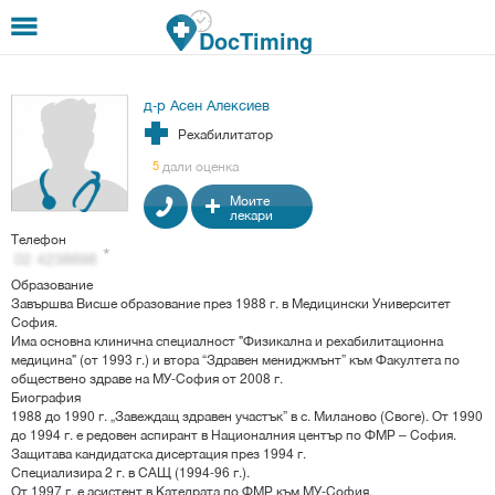
Премини към основното съдържание
DocTiming
д-р Асен Алексиев
Рехабилитатор
дали оценка
5
Моите
лекари
Телефон
Образование
Завършва Висше образование през 1988 г. в Медицински Университет
София.
Има основна клинична специалност "Физикална и рехабилитационна
медицина" (от 1993 г.) и втора “Здравен мениджмънт” към Факултета по
обществено здраве на МУ-София от 2008 г.
Биография
1988 до 1990 г. „Завеждащ здравен участък” в с. Миланово (Своге). От 1990
до 1994 г. е редовен аспирант в Националния център по ФМР – София.
Защитава кандидатска дисертация през 1994 г.
Специализира 2 г. в САЩ (1994-96 г.).
От 1997 г. е асистент в Катедрата по ФМР към МУ-София.