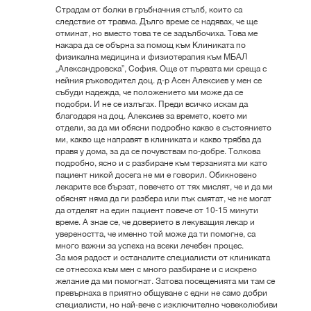
Страдам от болки в гръбначния стълб, които са
следствие от травма. Дълго време се надявах, че ще
отминат, но вместо това те се задълбочиха. Това ме
накара да се обърна за помощ към Клиниката по
физикална медицина и физиотерапия към МБАЛ
„Александровска”, София. Още от първата ми среща с
нейния ръководител доц. д-р Асен Алексиев у мен се
събуди надежда, че положението ми може да се
подобри. И не се излъгах. Преди всичко искам да
благодаря на доц. Алексиев за времето, което ми
отдели, за да ми обясни подробно какво е състоянието
ми, какво ще направят в клиниката и какво трябва да
правя у дома, за да се почувствам по-добре. Толкова
подробно, ясно и с разбиране към терзанията ми като
пациент никой досега не ми е говорил. Обикновено
лекарите все бързат, повечето от тях мислят, че и да ми
обяснят няма да ги разбера или пък смятат, че не могат
да отделят на един пациент повече от 10-15 минути
време. А знае се, че доверието в лекуващия лекар и
увереността, че именно той може да ти помогне, са
много важни за успеха на всеки лечебен процес.
За моя радост и останалите специалисти от клиниката
се отнесоха към мен с много разбиране и с искрено
желание да ми помогнат. Затова посещенията ми там се
превърнаха в приятно общуване с едни не само добри
специалисти, но най-вече с изключително човеколюбиви