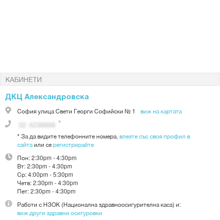
КАБИНЕТИ
ДКЦ Александровска
София
улица Свети Георги Софийски № 1
виж на картата
*
За да видите телефонните номера,
влезте със своя профил в
сайта
или се
регистрирайте
Пон:
2:30pm - 4:30pm
Вт:
2:30pm - 4:30pm
Ср:
4:00pm - 5:30pm
Четв:
2:30pm - 4:30pm
Пет:
2:30pm - 4:30pm
Работи с
НЗОК (Национална здравноосигурителна каса)
и:
виж други здравни осигуровки