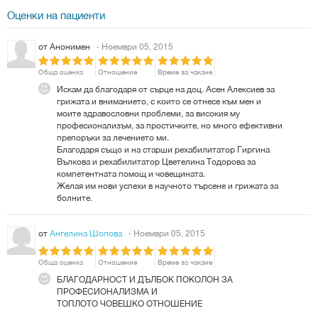
Оценки на пациенти
от
Анонимен
- Ноември 05, 2015
Обща оценка
Отношение
Време за чакане
Искам да благодаря от сърце на доц. Асен Алексиев за
грижата и вниманието, с които се отнесе към мен и
моите здравословни проблеми, за високия му
професионализъм, за простичките, но много ефективни
препоръки за лечението ми.
Благодаря също и на старши рехабилитатор Гиргина
Вълкова и рехабилитатор Цветелина Тодорова за
компетентната помощ и човещината.
Желая им нови успехи в научното търсене и грижата за
болните.
от
Ангелина Шопова
- Ноември 05, 2015
Обща оценка
Отношение
Време за чакане
БЛАГОДАРНОСТ И ДЪЛБОК ПОКОЛОН ЗА
ПРОФЕСИОНАЛИЗМА И
ТОПЛОТО ЧОВЕШКО ОТНОШЕНИЕ