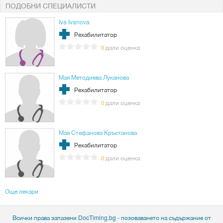
ПОДОБНИ СПЕЦИАЛИСТИ
Iva Ivanova
Рехабилитатор
дали оценка
0
Мая Методиева Луканова
Рехабилитатор
дали оценка
0
Мая Стефанова Кръстанова
Рехабилитатор
дали оценка
0
Още лекари
Всички права запазени DocTiming.bg - позоваването на съдържание от