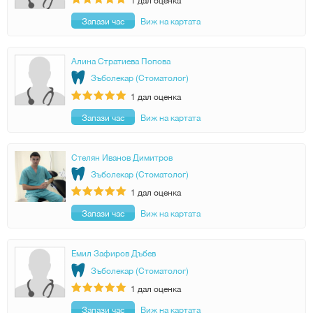
Запази час
Виж на картата
Алина Стратиева Попова
Зъболекар (Стоматолог)
1
дал оценка
Запази час
Виж на картата
Стелян Иванов Димитров
Зъболекар (Стоматолог)
1
дал оценка
Запази час
Виж на картата
Емил Зафиров Дъбев
Зъболекар (Стоматолог)
1
дал оценка
Запази час
Виж на картата