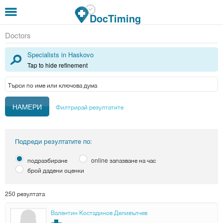
Премини към основното съдържание
DocTiming
Doctors
Specialists in Haskovo
Tap to hide refinement
Филтрирай резултатите
Подреди резултатите по:
подразбиране
online запазване на час
брой дадени оценки
250 резултата
Валентин Костадинов Деливълчев