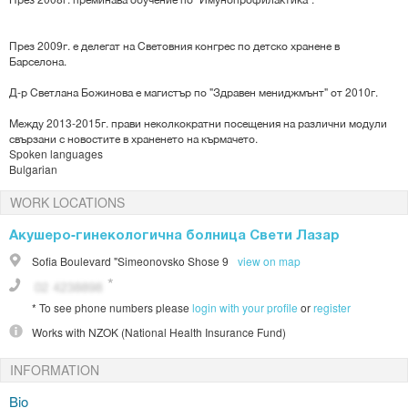
През 2009г. е делегат на Световния конгрес по детско хранене в
Барселона.
Д-р Светлана Божинова е магистър по "Здравен мениджмънт" от 2010г.
Между 2013-2015г. прави неколкократни посещения на различни модули
свързани с новостите в храненето на кърмачето.
Spoken languages
Bulgarian
WORK LOCATIONS
Акушеро-гинекологична болница Свети Лазар
Sofia
Boulevard "Simeonovsko Shose 9
view on map
*
To see phone numbers please
login with your profile
or
register
Works with
NZOK (National Health Insurance Fund)
INFORMATION
Bio