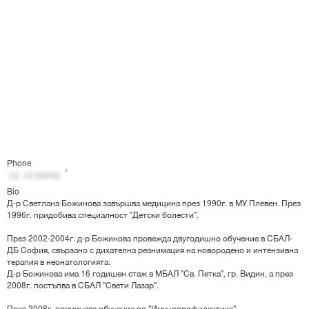
Phone
Bio
Д-р Светлана Божинова завършва медицина през 1990г. в МУ Плевен. През
1996г. придобива специалност "Детски болести".
През 2002-2004г. д-р Божинова провежда двугодишно обучение в СБАЛ-
ДБ София, свързано с дихателна реанимация на новородено и интензивна
терапия в неонатологията.
Д-р Божинова има 16 годишен стаж в МБАЛ "Св. Петка", гр. Видин, а през
2008г. постъпва в СБАЛ "Свети Лазар".
През 2008г. преминава обучение по "Имунопрофилактика".