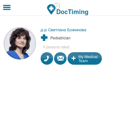
Skip to main content
DocTiming
д-р Светлана Божинова
Pediatrician
persons rated
0
My Medical
Team