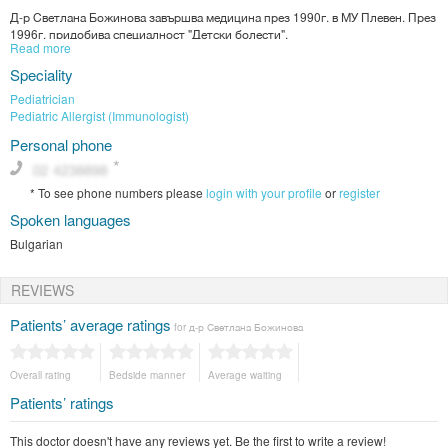
Д-р Светлана Божинова завършва медицина през 1990г. в МУ Плевен. През
1996г. придобива специалност "Детски болести".
Read more
През 2002-2004г. д-р Божинова провежда двугодишно обучение в СБАЛ-
Speciality
ДБ София, свързано с дихателна реанимация на новородено и интензивна
Pediatrician
терапия в неонатологията.
Pediatric Allergist (Immunologist)
Д-р Божинова има 16 годишен стаж в МБАЛ "Св. Петка", гр. Видин, а през
2008г. постъпва в СБАЛ "Свети Лазар".
Personal phone
През 2008г. преминава обучение по "Имунопрофилактика".
*
To see phone numbers please
login with your profile
or
register
Spoken languages
През 2009г. е делегат на Световния конгрес по детско хранене в
Барселона.
Bulgarian
Д-р Светлана Божинова е магистър по "Здравен мениджмънт" от 2010г.
REVIEWS
Между 2013-2015г. прави неколкократни посещения на различни модули
свързани с новостите в храненето на кърмачето.
Patients’ average ratings
for д-р Светлана Божинова
Overall rating
Bedside manner
Average waiting
Patients’ ratings
This doctor doesn't have any reviews yet. Be the first to write a review!