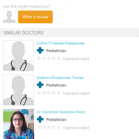
Has this doctor treated you?
Write a review
SIMILAR DOCTORS
Сийка Ставрева Караджова
Pediatrician
persons rated
0
Дафина Йорданова Тачова
Pediatrician
persons rated
0
Dr. Kameliya Vassileva Ilieva
Pediatrician
persons rated
0