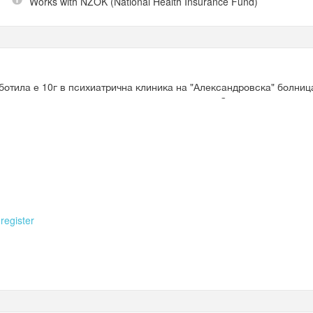
Works with
NZOK (National Health Insurance Fund)
ботила е 10г в психиатрична клиника на "Александровска" болниц
чение и психотерапия при всички психични заболявания - психоз
и др.
r
register