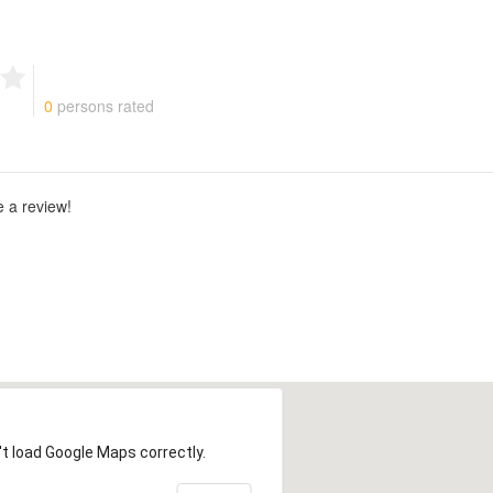
g
0
persons rated
e a review!
t load Google Maps correctly.