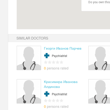
Do you own this
SIMILAR DOCTORS
Георги Иванов Парчев
Psychiatrist
0
persons rated
Красимира Иванова
Алдинова
Psychiatrist
0
persons rated