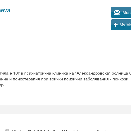
heva
Mes
My Me
тила е 10г в психиатрична клиника на "Александровска" болница 
ние и психотерапия при всички психични заболявания - психози,
др.