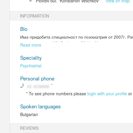
Plovdiv
bul. "Konstantin Velichkov"
view on map
INFORMATION
Bio
Има придобита специалност по психиатрия от 2007г. Ра
преподавател в МУ София до 2014г. Медикаментозно ле
Read more
разстройства на настроението, тревожни разстройства 
Speciality
Psychiatrist
Personal phone
*
To see phone numbers please
login with your profile
o
Spoken languages
Bulgarian
REVIEWS