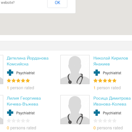
OK
 website?
Детелина Йорданова
Николай Кирилов
Комсийска
Янакиев
Psychiatrist
Psychiatrist
1
person rated
1
person rated
Лилия Георгиева
Росица Димитрова
Кичева-Въжева
Иванова-Колева
Psychiatrist
Psychiatrist
0
persons rated
0
persons rated