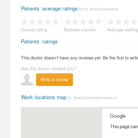
Patients’ average ratings
for Dr. Anelia Kancheva
Overall rating
Bedside manner
Average waitin
Patients’ ratings
This doctor doesn't have any reviews yet. Be the first to writ
Has this doctor treated you?
Write a review
Work locations map
Dr. Anelia Kancheva works in.
This page can'