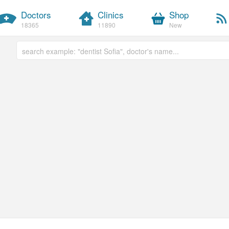
Doctors
Clinics
Shop
18365
11890
New
Free text