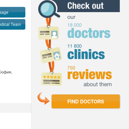
sage
dical Team
София,
FIND DOCTORS