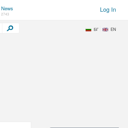
News
Log In
2743
БГ
EN