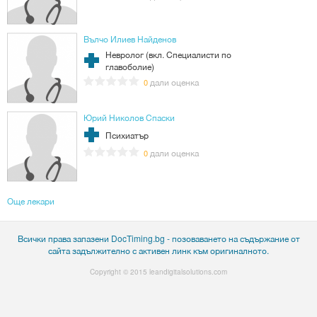
Вълчо Илиев Найденов
Невролог (вкл. Специалисти по
главоболие)
дали оценка
0
Юрий Николов Спаски
Психиатър
дали оценка
0
Още лекари
Всички права запазени DocTiming.bg - позоваването на съдържание от
сайта задължително с активен линк към оригиналното.
Copyright © 2015
leandigitalsolutions.com