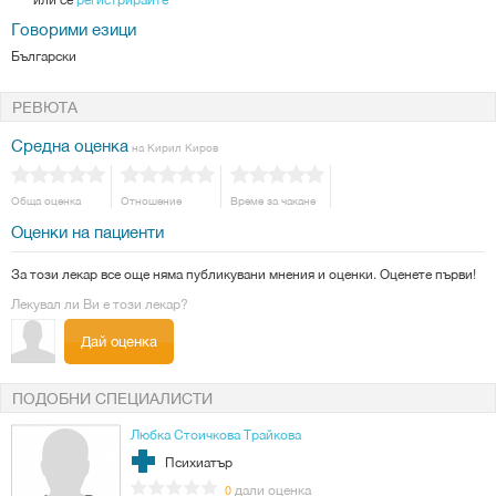
Говорими езици
Български
РЕВЮТА
Средна оценка
на Кирил Киров
Обща оценка
Отношение
Време за чакане
Оценки на пациенти
За този лекар все още няма публикувани мнения и оценки. Оценете първи!
Лекувал ли Ви е този лекар?
Дай оценка
ПОДОБНИ СПЕЦИАЛИСТИ
Любка Стоичкова Трайкова
Психиатър
дали оценка
0