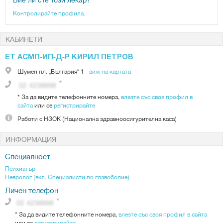
Контролирайте профила.
КАБИНЕТИ
ЕТ АСМП-ИП-Д-Р КИРИЛ ПЕТРОВ
Шумен
пл. „България“ 1
виж на картата
*
За да видите телефонните номера,
влезте със своя профил в
сайта
или се
регистрирайте
Работи с
НЗОК (Национална здравноосигурителна каса)
ИНФОРМАЦИЯ
Специалност
Психиатър
Невролог (вкл. Специалисти по главоболие)
Личен телефон
*
За да видите телефонните номера,
влезте със своя профил в сайта
или се
регистрирайте