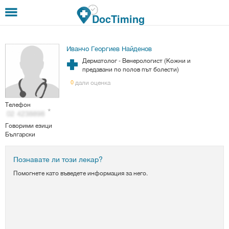
Премини към основното съдържание
DocTiming
Иванчо Георгиев Найденов
Дерматолог - Венерологист (Кожни и
предавани по полов път болести)
дали оценка
0
Телефон
Говорими езици
Български
Познавате ли този лекар?
Помогнете като въведете информация за него.