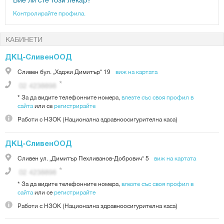
Контролирайте профила.
КАБИНЕТИ
ДКЦ-СливенООД
Сливен
бул. „Хаджи Димитър“ 19
виж на картата
*
За да видите телефонните номера,
влезте със своя профил в
сайта
или се
регистрирайте
Работи с
НЗОК (Национална здравноосигурителна каса)
ДКЦ-СливенООД
Сливен
ул. „Димитър Пехливанов-Добрович“ 5
виж на картата
*
За да видите телефонните номера,
влезте със своя профил в
сайта
или се
регистрирайте
Работи с
НЗОК (Национална здравноосигурителна каса)