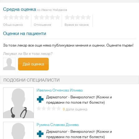
Средна оценка
на Иванчо Найденов
Обща оценка
Отношение
Време за чакане
Оценки на пациенти
За този лекар все още няма публикувани мнения и оценки. Оценете първи!
Лекувал ли Ви е този лекар?
Дай оценка
ПОДОБНИ СПЕЦИАЛИСТИ
Ивелина Огнянова Илиева
Дерматолог - Венерологист (Кожни и
предавани по полов път болести)
дали оценка
0
Румяна Славова Донева
Дерматолог - Венерологист (Кожни и
предавани по полов път болести)