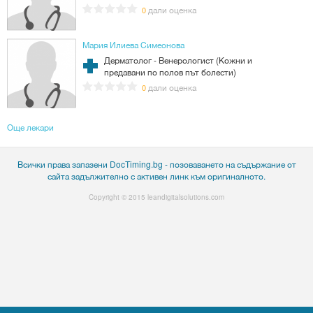
дали оценка
0
Мария Илиева Симеонова
Дерматолог - Венерологист (Кожни и
предавани по полов път болести)
дали оценка
0
Още лекари
Всички права запазени DocTiming.bg - позоваването на съдържание от
сайта задължително с активен линк към оригиналното.
Copyright © 2015
leandigitalsolutions.com