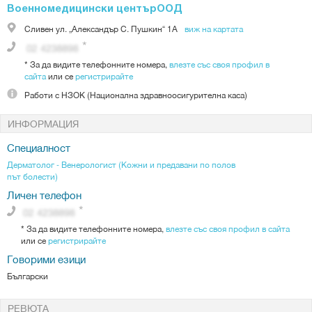
Военномедицински центърООД
Сливен
ул. „Александър С. Пушкин“ 1А
виж на картата
*
За да видите телефонните номера,
влезте със своя профил в
сайта
или се
регистрирайте
Работи с
НЗОК (Национална здравноосигурителна каса)
ИНФОРМАЦИЯ
Специалност
Дерматолог - Венерологист (Кожни и предавани по полов
път болести)
Личен телефон
*
За да видите телефонните номера,
влезте със своя профил в сайта
или се
регистрирайте
Говорими езици
Български
РЕВЮТА