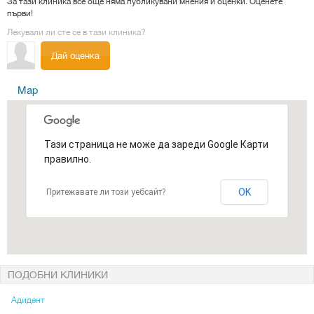
За тази клиника все още няма публикувани мнения и оценки. Оценете
първи!
Лекували ли сте се в тази клиника?
Дай оценка
Map
Тази страница не може да зареди Google Карти
правилно.
OK
Притежавате ли този уебсайт?
ПОДОБНИ КЛИНИКИ
Адидент