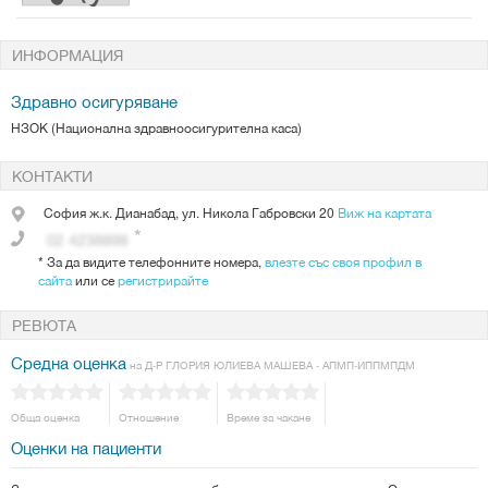
ИНФОРМАЦИЯ
Здравно осигуряване
НЗОК (Национална здравноосигурителна каса)
КОНТАКТИ
София
ж.к. Дианабад, ул. Никола Габровски 20
Виж на картата
*
За да видите телефонните номера,
влезте със своя профил в
сайта
или се
регистрирайте
РЕВЮТА
Средна оценка
на Д-Р ГЛОРИЯ ЮЛИЕВА МАШЕВА - АПМП-ИППМПДМ
Обща оценка
Отношение
Време за чакане
Оценки на пациенти