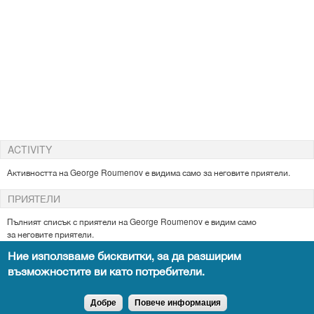
ACTIVITY
Активността на George Roumenov е видима само за неговите приятели.
ПРИЯТЕЛИ
Пълният списък с приятели на George
Roumenov е видим само
за
неговите
приятели.
Ние използваме бисквитки, за да разширим
възможностите ви като потребители.
Всички права запазени DocTiming.bg - позоваването на съдържание от
сайта задължително с активен линк към оригиналното.
Добре
Повече информация