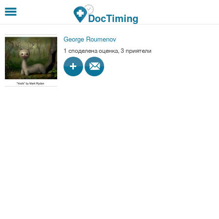
Премини към основното съдържание
DocTiming
George Roumenov
1 споделена оценка, 3 приятели