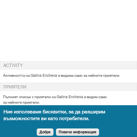
ACTIVITY
Активността на Galina Encheva е видима само за нейните приятели.
ПРИЯТЕЛИ
Пълният списък с приятели на Galina
Encheva е видим само
за
нейните
приятели.
Ние използваме бисквитки, за да разширим
възможностите ви като потребители.
Всички права запазени DocTiming.bg - позоваването на съдържание от
сайта задължително с активен линк към оригиналното.
Добре
Повече информация