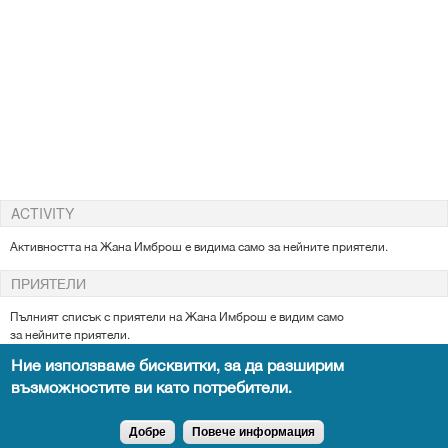
ACTIVITY
Активността на Жана Имброш е видима само за нейните приятели.
ПРИЯТЕЛИ
Пълният списък с приятели на Жана
Имброш е видим само
за
нейните
приятели.
Ние използваме бисквитки, за да разширим
възможностите ви като потребители.
Всички права запазени DocTiming.bg - позоваването на съдържание от
сайта задължително с активен линк към оригиналното.
Добре
Повече информация