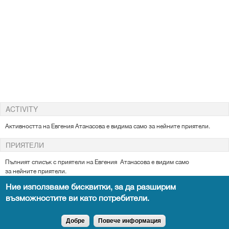
ACTIVITY
Активността на Евгения Атанасова е видима само за нейните приятели.
ПРИЯТЕЛИ
Пълният списък с приятели на Евгения
Атанасова е видим само
за
нейните
приятели.
Ние използваме бисквитки, за да разширим
възможностите ви като потребители.
Всички права запазени DocTiming.bg - позоваването на съдържание от
сайта задължително с активен линк към оригиналното.
Добре
Повече информация