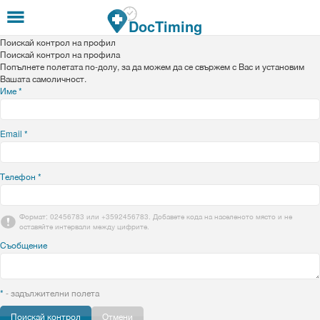
Премини към основното съдържание
DocTiming
Поискай контрол на профил
Поискай контрол на профила
Попълнете полетата по-долу, за да можем да се свържем с Вас и установим
Вашата самоличност.
Име
*
Email
*
Телефон
*
Формат: 02456783 или +3592456783. Добавете кода на населеното място и не
оставяйте интервали между цифрите.
Съобщение
*
- задължителни полета
Отмени