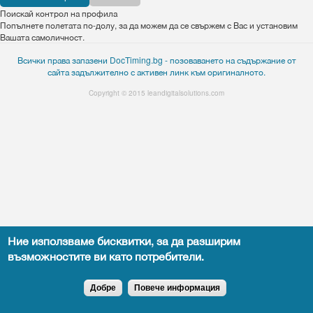
Поискай контрол на профила
Попълнете полетата по-долу, за да можем да се свържем с Вас и установим
Вашата самоличност.
Всички права запазени DocTiming.bg - позоваването на съдържание от
сайта задължително с активен линк към оригиналното.
Copyright © 2015
leandigitalsolutions.com
Ние използваме бисквитки, за да разширим
възможностите ви като потребители.
Добре
Повече информация