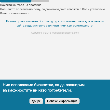
Поискай контрол на профила
Попълнете полетата по-долу, за да можем да се свържем с Вас и установим
Вашата самоличност.
Всички права запазени DocTiming.bg - позоваването на съдържание от
сайта задължително с активен линк към оригиналното.
Copyright © 2015
leandigitalsolutions.com
Ние използваме бисквитки, за да разширим
възможностите ви като потребители.
Добре
Повече информация