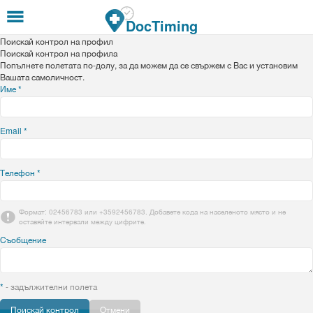
Премини към основното съдържание
DocTiming
Поискай контрол на профил
Поискай контрол на профила
Попълнете полетата по-долу, за да можем да се свържем с Вас и установим
Вашата самоличност.
Име
*
Email
*
Телефон
*
Формат: 02456783 или +3592456783. Добавете кода на населеното място и не
оставяйте интервали между цифрите.
Съобщение
*
- задължителни полета
Отмени