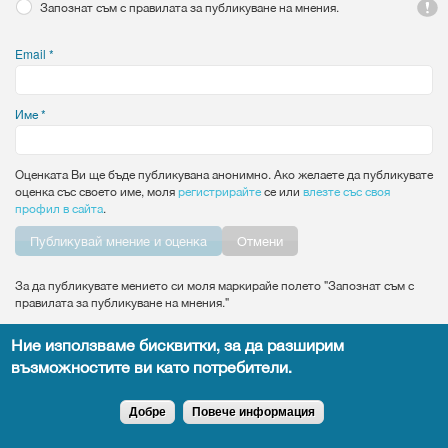
Запознат съм с правилата за публикуване на мнения.
Email
*
Име
*
Оценката Ви ще бъде публикувана анонимно. Ако желаете да публикувате
оценка със своето име, моля
регистрирайте
се или
влезте със своя
профил в сайта
.
Vertical Tabs
Отмени
За да публикувате мението си моля маркирайе полето "Запознат съм с
правилата за публикуване на мнения."
Ние използваме бисквитки, за да разширим
възможностите ви като потребители.
Всички права запазени DocTiming.bg - позоваването на съдържание от
сайта задължително с активен линк към оригиналното.
Добре
Повече информация
Copyright © 2015
leandigitalsolutions.com