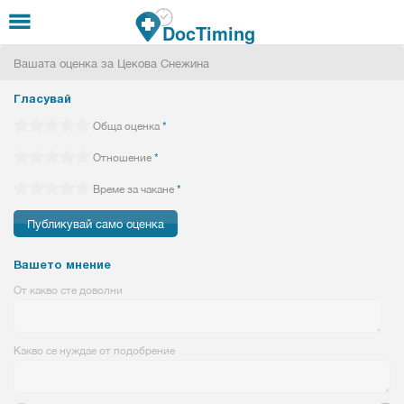
Премини към основното съдържание
DocTiming
Вашата оценка за Цекова Снежина
Гласувай
Обща оценка
*
Отношение
*
Време за чакане
*
Вашето мнение
От какво сте доволни
Какво се нуждае от подобрение