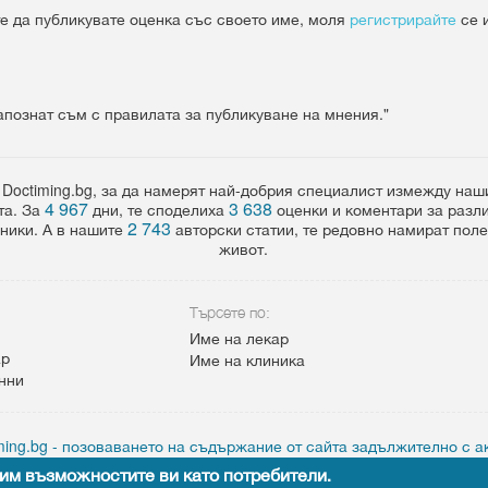
е да публикувате оценка със своето име, моля
регистрирайте
се 
апознат съм с правилата за публикуване на мнения."
 Doctiming.bg, за да намерят най-добрия специалист измежду на
4 967
3 638
та. За
дни, те споделиха
оценки и коментари за разл
2 743
ники. А в нашите
авторски статии, те редовно намират пол
живот.
Търсете по:
Име на лекар
ар
Име на клиника
анни
ing.bg - позоваването на съдържание от сайта задължително с а
им възможностите ви като потребители.