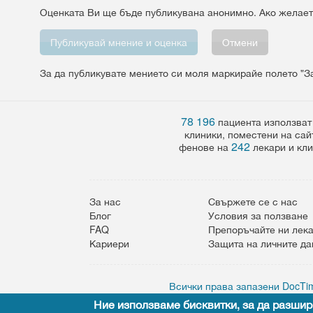
Оценката Ви ще бъде публикувана анонимно. Ако желает
Vertical Tabs
Отмени
За да публикувате мението си моля маркирайе полето "З
78 196
пациента използват
клиники, поместени на сай
242
фенове на
лекари и кли
За нас
Свържете се с нас
Блог
Условия за ползване
FAQ
Препоръчайте ни лек
Кариери
Защита на личните д
Всички права запазени DocTim
Ние използваме бисквитки, за да разшир