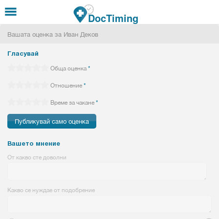
Премини към основното съдържание
DocTiming
Вашата оценка за Иван Деков
Гласувай
Обща оценка
*
Отношение
*
Време за чакане
*
Вашето мнение
От какво сте доволни
Какво се нуждае от подобрение