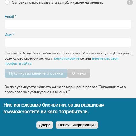
Запознат съм с правилата за публикуване на мнения.
Email
*
Име
*
Оценката Ви ще бъде публикувана анонимно. Ако желаете да публикувате
оценка със своето име, моля
регистрирайте
се или
влезте със своя
профил в сайта
.
Vertical Tabs
Отмени
За да публикувате мението си моля маркирайе полето "Запознат съм с
правилата за публикуване на мнения."
Ние използваме бисквитки, за да разширим
възможностите ви като потребители.
Всички права запазени DocTiming.bg - позоваването на съдържание от
сайта задължително с активен линк към оригиналното.
Добре
Повече информация
Copyright © 2015
leandigitalsolutions.com