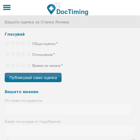
Премини към основното съдържание
DocTiming
Вашата оценка за Станка Янчева
Гласувай
Обща оценка
*
Отношение
*
Време за чакане
*
Вашето мнение
От какво сте доволни
Какво се нуждае от подобрение