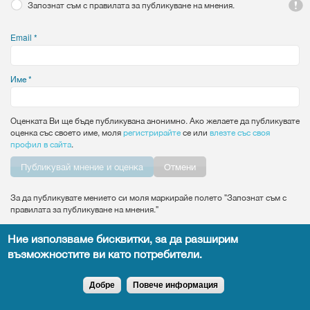
Запознат съм с правилата за публикуване на мнения.
Email
*
Име
*
Оценката Ви ще бъде публикувана анонимно. Ако желаете да публикувате
оценка със своето име, моля
регистрирайте
се или
влезте със своя
профил в сайта
.
Vertical Tabs
Отмени
За да публикувате мението си моля маркирайе полето "Запознат съм с
правилата за публикуване на мнения."
Ние използваме бисквитки, за да разширим
възможностите ви като потребители.
Всички права запазени DocTiming.bg - позоваването на съдържание от
сайта задължително с активен линк към оригиналното.
Добре
Повече информация
Copyright © 2015
leandigitalsolutions.com