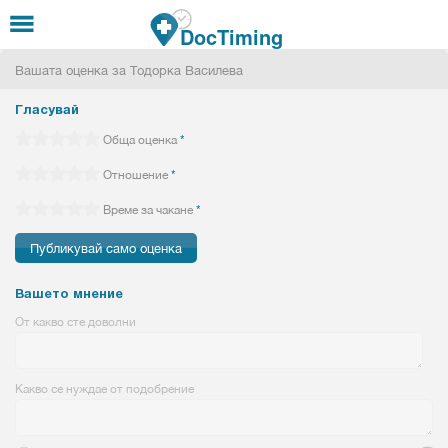
Премини към основното съдържание
DocTiming
Вашата оценка за Тодорка Василева
Гласувай
Обща оценка
*
Отношение
*
Време за чакане
*
Вашето мнение
От какво сте доволни
Какво се нуждае от подобрение