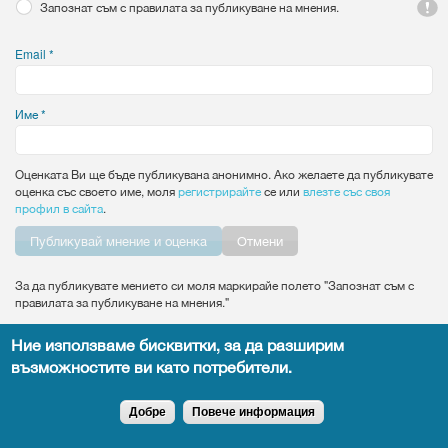
Запознат съм с правилата за публикуване на мнения.
Email
*
Име
*
Оценката Ви ще бъде публикувана анонимно. Ако желаете да публикувате
оценка със своето име, моля
регистрирайте
се или
влезте със своя
профил в сайта
.
Vertical Tabs
Отмени
За да публикувате мението си моля маркирайе полето "Запознат съм с
правилата за публикуване на мнения."
Ние използваме бисквитки, за да разширим
възможностите ви като потребители.
Всички права запазени DocTiming.bg - позоваването на съдържание от
сайта задължително с активен линк към оригиналното.
Добре
Повече информация
Copyright © 2015
leandigitalsolutions.com