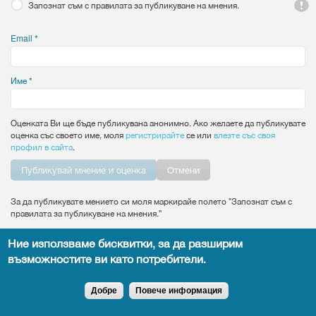
Запознат съм с правилата за публикуване на мнения.
Email
*
Име
*
Оценката Ви ще бъде публикувана анонимно. Ако желаете да публикувате
оценка със своето име, моля
регистрирайте
се или
влезте със своя
профил в сайта
.
Vertical Tabs
Отмени
За да публикувате мението си моля маркирайе полето "Запознат съм с
правилата за публикуване на мнения."
Ние използваме бисквитки, за да разширим
възможностите ви като потребители.
Всички права запазени DocTiming.bg - позоваването на съдържание от
сайта задължително с активен линк към оригиналното.
Добре
Повече информация
Copyright © 2015
leandigitalsolutions.com