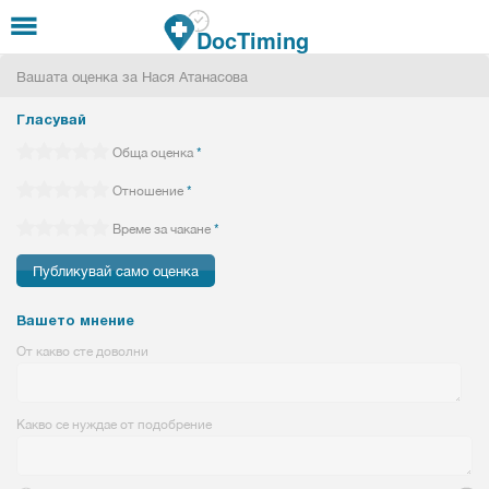
Премини към основното съдържание
DocTiming
Вашата оценка за Нася Атанасова
Гласувай
Обща оценка
*
Отношение
*
Време за чакане
*
Вашето мнение
От какво сте доволни
Какво се нуждае от подобрение