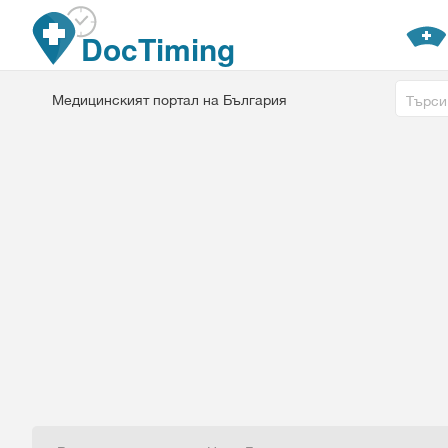
Премини към основното съдържание
DocTiming
Free tex
Медицинският портал на България