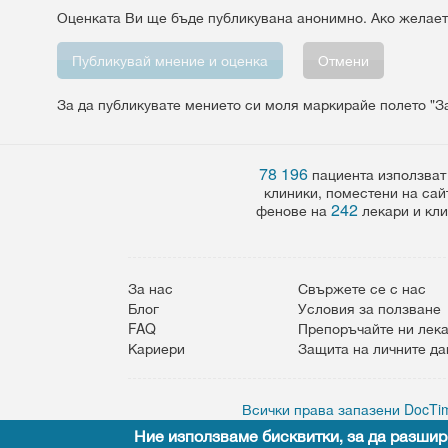
Оценката Ви ще бъде публикувана анонимно. Ако желает
Vertical Tabs
Отмени
За да публикувате мението си моля маркирайе полето "З
78 196
пациента използват
клиники, поместени на сай
242
фенове на
лекари и кли
За нас
Свържете се с нас
Блог
Условия за ползване
FAQ
Препоръчайте ни лек
Кариери
Защита на личните д
Всички права запазени DocTim
Ние използваме бисквитки, за да разшир