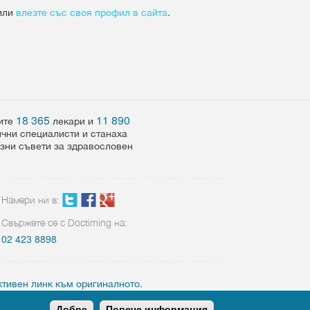
или
влезте със своя профил в сайта
.
18 365
11 890
шите
лекари и
ични специалисти и станаха
езни съвети за здравословен
Намери ни в:
Свържете се с Doctiming на:
02 423 8898
ктивен линк към оригиналното.
Добре
Повече информация