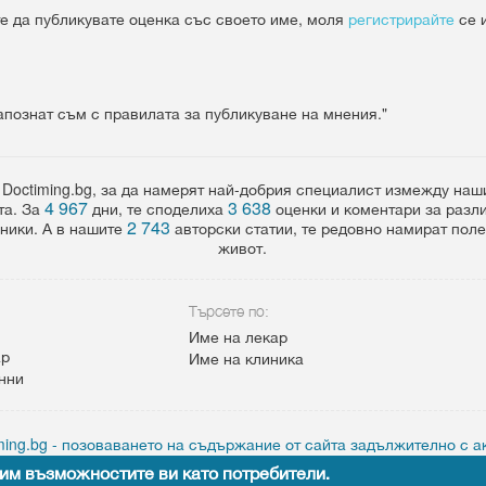
е да публикувате оценка със своето име, моля
регистрирайте
се 
апознат съм с правилата за публикуване на мнения."
 Doctiming.bg, за да намерят най-добрия специалист измежду на
4 967
3 638
та. За
дни, те споделиха
оценки и коментари за разл
2 743
ники. А в нашите
авторски статии, те редовно намират пол
живот.
Търсете по:
Име на лекар
ар
Име на клиника
анни
ing.bg - позоваването на съдържание от сайта задължително с а
им възможностите ви като потребители.