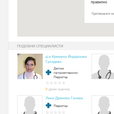
правилно.
Притежавате ли
ПОДОБНИ СПЕЦИАЛИСТИ
д-р Кремена Йорданова
Гроздева
Детски
гастроентеролог,
Педиатър
0
дали оценка
Лина Дрекова Ганева
Педиатър