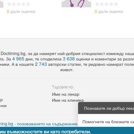
0
дали оценка
0
дали оценка
 Doctiming.bg, за да намерят най-добрия специалист измежду на
4 965
3 638
та. За
дни, те споделиха
оценки и коментари за разл
2 743
ники. А в нашите
авторски статии, те редовно намират пол
живот.
Търсете по:
Име на лекар
ар
Име на клиника
анни
Познавате ли добър лек
Помогнете на близките с
ing.bg - позоваването на съдържание от сайта задължително с а
им възможностите ви като потребители.
Препоръчай