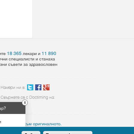
18 365
11 890
шите
лекари и
ични специалисти и станаха
езни съвети за здравословен
Намери ни в:
Свържете се с Doctiming на:
X
02 423 8898
ар?
и
ктивен линк към оригиналното.