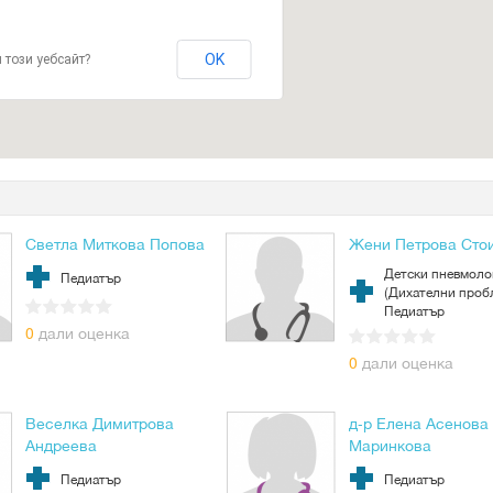
OK
 този уебсайт?
Светла Миткова Попова
Жени Петрова Сто
Детски пневмоло
Педиатър
(Дихателни проб
Педиатър
0
дали оценка
0
дали оценка
Веселка Димитрова
д-р Елена Асенова
Андреева
Маринкова
Педиатър
Педиатър