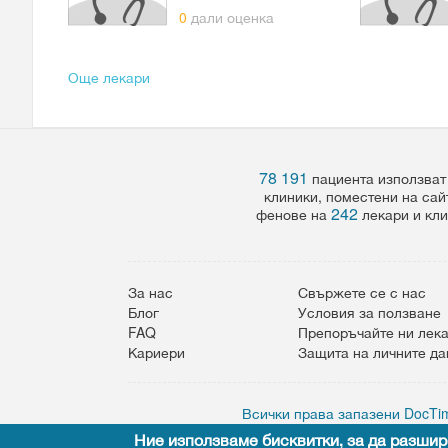
0
дали оценка
Още лекари
78 191
пациента използват
клиники, поместени на сай
242
фенове на
лекари и кли
За нас
Свържете се с нас
Блог
Условия за ползване
FAQ
Препоръчайте ни лек
Кариери
Защита на личните д
Всички права запазени DocTim
Ние използваме бисквитки, за да разшир