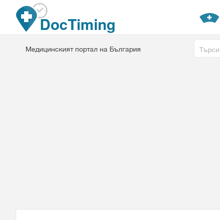
Премини към основното съдържание
DocTiming
Free tex
Медицинският портал на България