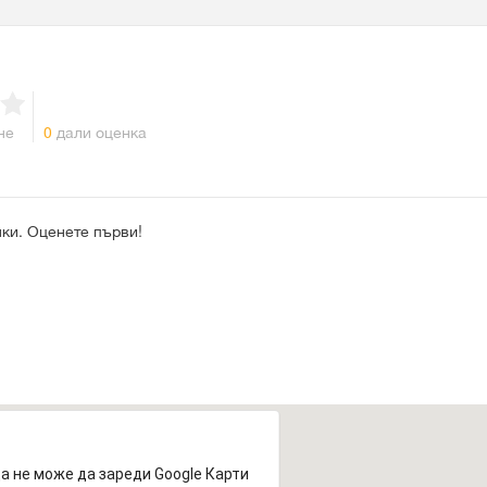
не
0
дали оценка
ки. Оценете първи!
а не може да зареди Google Карти