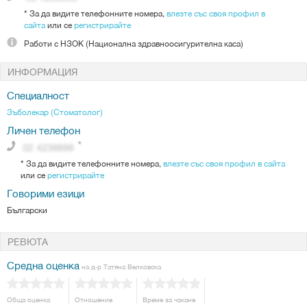
*
За да видите телефонните номера,
влезте със своя профил в
сайта
или се
регистрирайте
Работи с
НЗОК (Национална здравноосигурителна каса)
ИНФОРМАЦИЯ
Специалност
Зъболекар (Стоматолог)
Личен телефон
*
За да видите телефонните номера,
влезте със своя профил в сайта
или се
регистрирайте
Говорими езици
Български
РЕВЮТА
Средна оценка
на д-р Татяна Велковска
Обща оценка
Отношение
Време за чакане