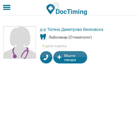
Премини към основното съдържание
DocTiming
д-р Татяна Димитрова Велковска
Зъболекар (Стоматолог)
дали оценка
0
Моите
лекари