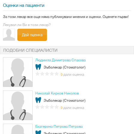
Оценки на пациенти
За този лекар все още няма публикувани мнения и оценки. Оценете първи!
Лекувал ли Ви е този лекар?
Дай оценка
ПОДОБНИ СПЕЦИАЛИСТИ
Людмила Димитрова Спасова
Зъболекар (Стоматолог)
дали оценка
0
Николай Кирков Николов
Зъболекар (Стоматолог)
дали оценка
0
Екатерина Петрова Петрова
Зъболекар (Стоматолог)