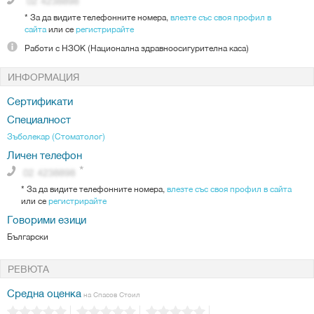
*
За да видите телефонните номера,
влезте със своя профил в
сайта
или се
регистрирайте
Работи с
НЗОК (Национална здравноосигурителна каса)
ИНФОРМАЦИЯ
Сертификати
Специалност
Зъболекар (Стоматолог)
Личен телефон
*
За да видите телефонните номера,
влезте със своя профил в сайта
или се
регистрирайте
Говорими езици
Български
РЕВЮТА
Средна оценка
на Спасов Стоил