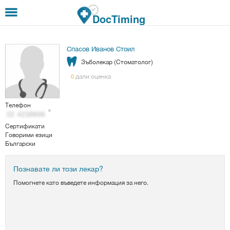
Премини към основното съдържание
DocTiming
Спасов Иванов Стоил
Зъболекар (Стоматолог)
дали оценка
0
Телефон
Сертификати
Говорими езици
Български
Познавате ли този лекар?
Помогнете като въведете информация за него.