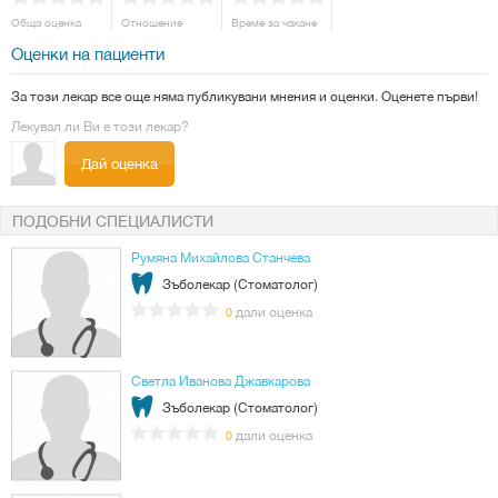
Обща оценка
Отношение
Време за чакане
Оценки на пациенти
За този лекар все още няма публикувани мнения и оценки. Оценете първи!
Лекувал ли Ви е този лекар?
Дай оценка
ПОДОБНИ СПЕЦИАЛИСТИ
Румяна Михайлова Станчева
Зъболекар (Стоматолог)
дали оценка
0
Светла Иванова Джавкарова
Зъболекар (Стоматолог)
дали оценка
0