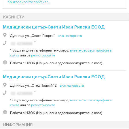
Контролирайте профила.
КАБИНЕТИ
Медицински цетър-Свети Иван Рилски ЕООД
Дупница
ул. „Свети Георги“
виж на картата
*
За да видите телефонните номера,
влезте със своя профил в
сайта
или се
регистрирайте
Работи с
НЗОК (Национална здравноосигурителна каса)
Медицински цетър-Свети Иван Рилски ЕООД
Дупница
ул. „Отец Паисий“ 2
виж на картата
*
За да видите телефонните номера,
влезте със своя профил в
сайта
или се
регистрирайте
Работи с
НЗОК (Национална здравноосигурителна каса)
ИНФОРМАЦИЯ