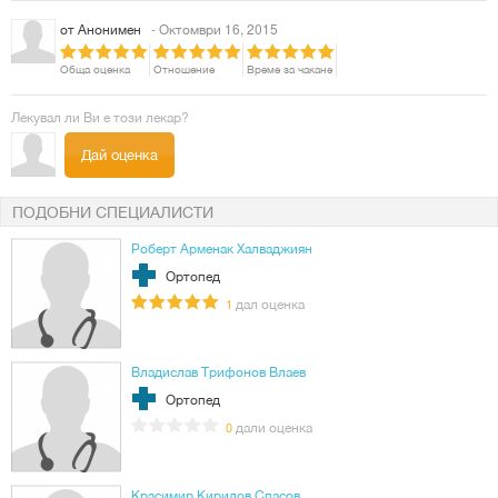
от
Анонимен
- Октомври 16, 2015
Обща оценка
Отношение
Време за чакане
Лекувал ли Ви е този лекар?
Дай оценка
ПОДОБНИ СПЕЦИАЛИСТИ
Роберт Арменак Халваджиян
Ортопед
дал оценка
1
Владислав Трифонов Влаев
Ортопед
дали оценка
0
Красимир Кирилов Спасов