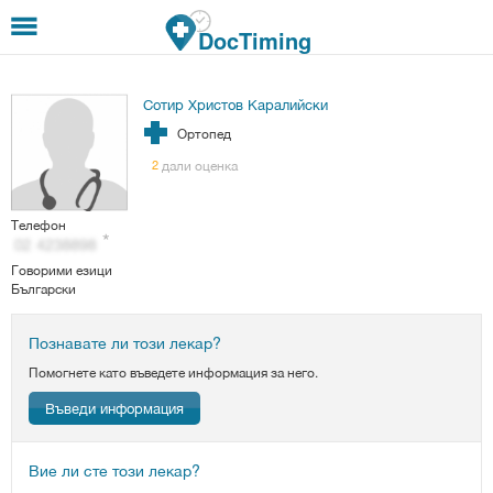
Премини към основното съдържание
DocTiming
Сотир Христов Каралийски
Ортопед
дали оценка
2
Телефон
Говорими езици
Български
Познавате ли този лекар?
Помогнете като въведете информация за него.
Въведи информация
Вие ли сте този лекар?