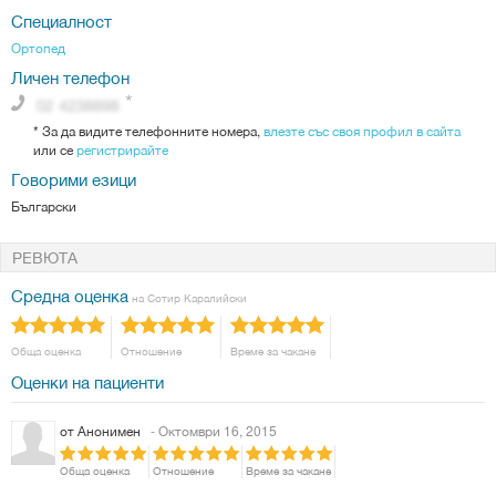
Специалност
Ортопед
Личен телефон
*
За да видите телефонните номера,
влезте със своя профил в сайта
или се
регистрирайте
Говорими езици
Български
РЕВЮТА
Средна оценка
на Сотир Каралийски
Обща оценка
Отношение
Време за чакане
Оценки на пациенти
от
Анонимен
- Октомври 16, 2015
Обща оценка
Отношение
Време за чакане