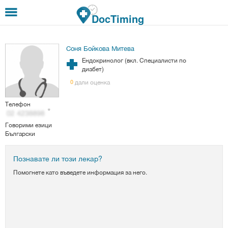
Премини към основното съдържание
DocTiming
Соня Бойкова Митева
Ендокринолог (вкл. Специалисти по
диабет)
дали оценка
0
Телефон
Говорими езици
Български
Познавате ли този лекар?
Помогнете като въведете информация за него.