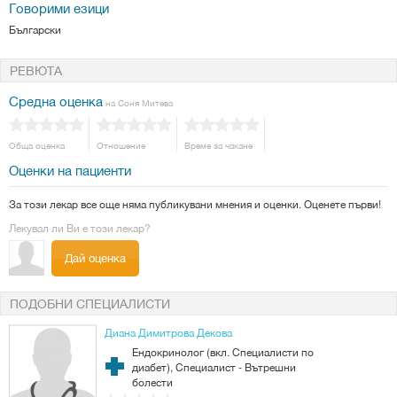
Говорими езици
Български
РЕВЮТА
Средна оценка
на Соня Митева
Обща оценка
Отношение
Време за чакане
Оценки на пациенти
За този лекар все още няма публикувани мнения и оценки. Оценете първи!
Лекувал ли Ви е този лекар?
Дай оценка
ПОДОБНИ СПЕЦИАЛИСТИ
Диана Димитрова Декова
Ендокринолог (вкл. Специалисти по
диабет), Специалист - Вътрешни
болести