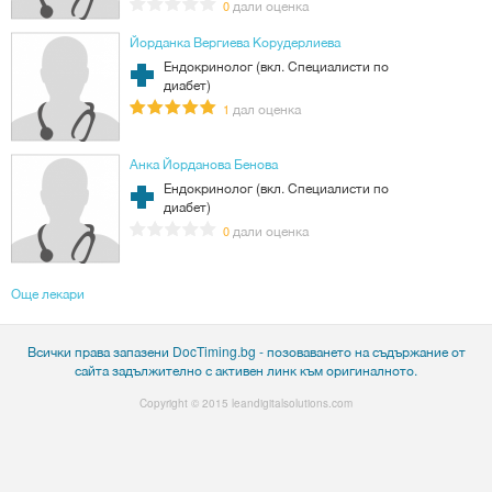
дали оценка
0
Йорданка Вергиева Корудерлиева
Ендокринолог (вкл. Специалисти по
диабет)
дал оценка
1
Анка Йорданова Бенова
Ендокринолог (вкл. Специалисти по
диабет)
дали оценка
0
Още лекари
Всички права запазени DocTiming.bg - позоваването на съдържание от
сайта задължително с активен линк към оригиналното.
Copyright © 2015
leandigitalsolutions.com