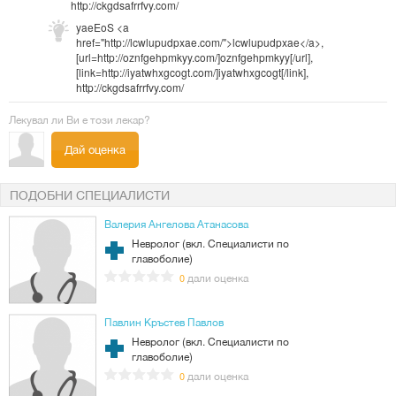
http://ckgdsafrrfvy.com/
yaeEoS <a
href="http://lcwlupudpxae.com/">lcwlupudpxae</a>,
[url=http://oznfgehpmkyy.com/]oznfgehpmkyy[/url],
[link=http://iyatwhxgcogt.com/]iyatwhxgcogt[/link],
http://ckgdsafrrfvy.com/
Лекувал ли Ви е този лекар?
Дай оценка
ПОДОБНИ СПЕЦИАЛИСТИ
Валерия Ангелова Атанасова
Невролог (вкл. Специалисти по
главоболие)
дали оценка
0
Павлин Кръстев Павлов
Невролог (вкл. Специалисти по
главоболие)
дали оценка
0