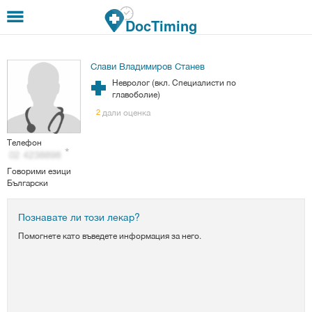
Премини към основното съдържание
DocTiming
Слави Владимиров Станев
Невролог (вкл. Специалисти по
главоболие)
дали оценка
2
Телефон
Говорими езици
Български
Познавате ли този лекар?
Помогнете като въведете информация за него.