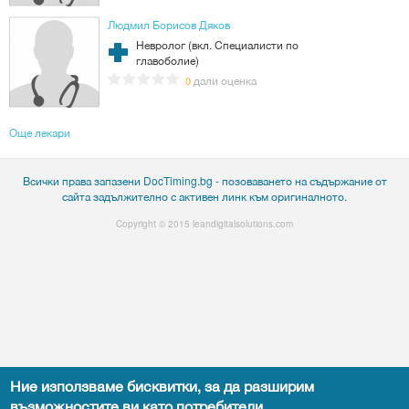
Людмил Борисов Дяков
Невролог (вкл. Специалисти по
главоболие)
дали оценка
0
Още лекари
Всички права запазени DocTiming.bg - позоваването на съдържание от
сайта задължително с активен линк към оригиналното.
Copyright © 2015
leandigitalsolutions.com
Ние използваме бисквитки, за да разширим
възможностите ви като потребители.