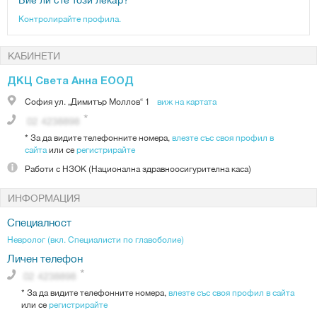
Контролирайте профила.
КАБИНЕТИ
ДКЦ Света Анна ЕООД
София
ул. „Димитър Моллов“ 1
виж на картата
*
За да видите телефонните номера,
влезте със своя профил в
сайта
или се
регистрирайте
Работи с
НЗОК (Национална здравноосигурителна каса)
ИНФОРМАЦИЯ
Специалност
Невролог (вкл. Специалисти по главоболие)
Личен телефон
*
За да видите телефонните номера,
влезте със своя профил в сайта
или се
регистрирайте