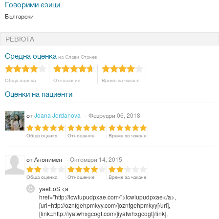
Говорими езици
Български
РЕВЮТА
Средна оценка
на Слави Станев
Обща оценка
Отношение
Време за чакане
Оценки на пациенти
от
Joana Jordanova
- Февруари 06, 2018
Обща оценка
Отношение
Време за чакане
от
Анонимен
- Октомври 14, 2015
Обща оценка
Отношение
Време за чакане
yaeEoS <a
href="http://lcwlupudpxae.com/">lcwlupudpxae</a>,
[url=http://oznfgehpmkyy.com/]oznfgehpmkyy[/url],
[link=http://iyatwhxgcogt.com/]iyatwhxgcogt[/link],