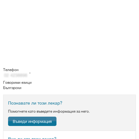
Телефон
Говорими езици
Български
Познавате ли този лекар?
Помогнете като въведете информация за него.
Въведи информация
Вие ли сте този лекар?