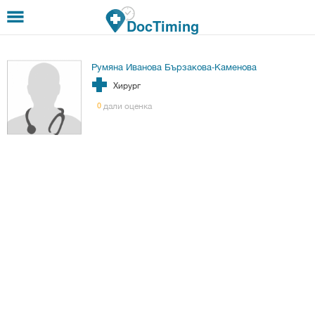
Премини към основното съдържание
DocTiming
Румяна Иванова Бързакова-Каменова
Хирург
дали оценка
0