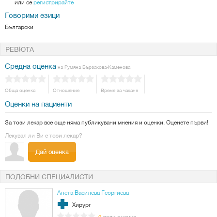
или се
регистрирайте
Говорими езици
Български
РЕВЮТА
Средна оценка
на Румяна Бързакова-Каменова
Обща оценка
Отношение
Време за чакане
Оценки на пациенти
За този лекар все още няма публикувани мнения и оценки. Оценете първи!
Лекувал ли Ви е този лекар?
Дай оценка
ПОДОБНИ СПЕЦИАЛИСТИ
Анета Василева Георгиева
Хирург
дали оценка
0