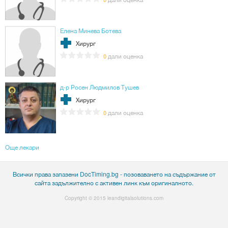
Елена Минева Ботева
Хирург
дали оценка
0
д-р Росен Людмилов Тушев
Хирург
дали оценка
0
Още лекари
Всички права запазени DocTiming.bg - позоваването на съдържание от
сайта задължително с активен линк към оригиналното.
Copyright © 2015
leandigitalsolutions.com