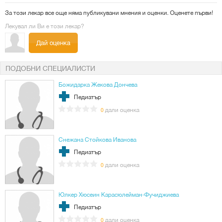
За този лекар все още няма публикувани мнения и оценки. Оценете първи!
Лекувал ли Ви е този лекар?
Дай оценка
ПОДОБНИ СПЕЦИАЛИСТИ
Божидарка Жекова Дончева
Педиатър
дали оценка
0
Снежана Стойкова Иванова
Педиатър
дали оценка
0
Юлкер Хюсеин Карасюлейман-Фучиджиева
Педиатър
дали оценка
0