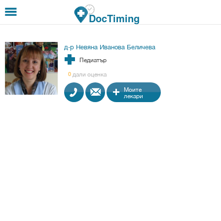
Премини към основното съдържание
DocTiming
д-р Невяна Иванова Беличева
Педиатър
дали оценка
0
Моите
лекари