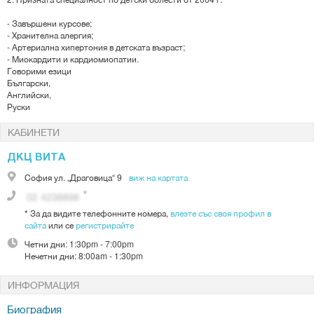
- Завършени курсове;
- Хранителна алергия;
- Артериална хипертония в детската възраст;
- Миокардити и кардиомиопатии.
Говорими езици
Български,
Английски,
Руски
КАБИНЕТИ
ДКЦ ВИТА
София
ул. „Драговица“ 9
виж на картата
*
За да видите телефонните номера,
влезте със своя профил в
сайта
или се
регистрирайте
Четни дни:
1:30pm - 7:00pm
Нечетни дни:
8:00am - 1:30pm
ИНФОРМАЦИЯ
Биография