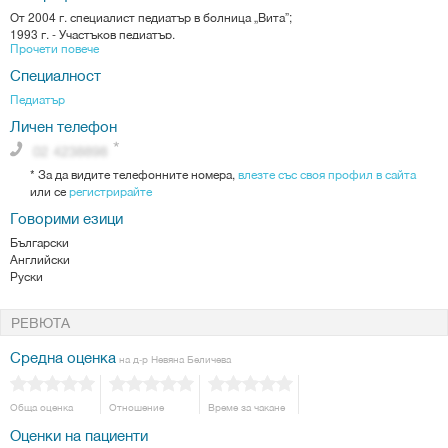
От 2004 г. специалист педиатър в болница „Вита”;
1993 г. - Участъков педиатър.
Прочети повече
Образование
Специалност
Медицинска академия, София, 1993 г.
Педиатър
Сертификати
Личен телефон
Специализации и признати специалности:
1. Специализация по педиатрия като клиничен ординатор в Педиатрична
Университетска Болница и останалите бази на Катедра по педиатрия към
*
За да видите телефонните номера,
влезте със своя профил в сайта
МУ-София
или се
регистрирайте
2. Призната специалност по детски болести от 2004 г.
Говорими езици
- Завършени курсове;
Български
- Хранителна алергия;
Английски
- Артериална хипертония в детската възраст;
Руски
- Миокардити и кардиомиопатии.
РЕВЮТА
Средна оценка
на д-р Невяна Беличева
Обща оценка
Отношение
Време за чакане
Оценки на пациенти