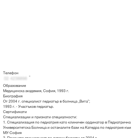
Телефон
Образование
Медицинска академия, София, 1993 г.
Биография
От 2004 г. специалист педиатър в болница „Вита”;
1993 г. - Участъков педиатър.
Сертификати
Специализации и признати специалности:
1. Специализация по педиатрия като клиничен ординатор в Педиатрична
Университетска Болница и останалите бази на Катедра по педиатрия към
МУ-София
2. Призната специалност по детски болести от 2004 г.