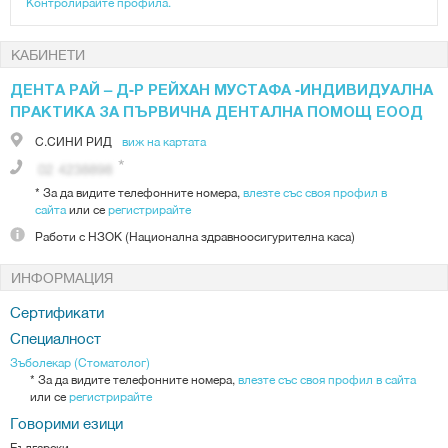
Контролирайте профила.
КАБИНЕТИ
ДЕНТА РАЙ – Д-Р РЕЙХАН МУСТАФА -ИНДИВИДУАЛНА
ПРАКТИКА ЗА ПЪРВИЧНА ДЕНТАЛНА ПОМОЩ ЕООД
С.СИНИ РИД
виж на картата
*
За да видите телефонните номера,
влезте със своя профил в
сайта
или се
регистрирайте
Работи с
НЗОК (Национална здравноосигурителна каса)
ИНФОРМАЦИЯ
Сертификати
Специалност
Зъболекар (Стоматолог)
*
За да видите телефонните номера,
влезте със своя профил в сайта
или се
регистрирайте
Говорими езици
Български