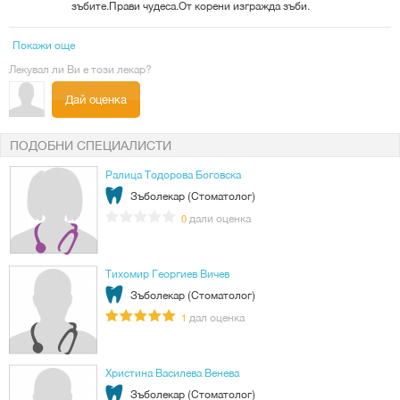
зъбите.Прави чудеса.От корени изгражда зъби.
Покажи още
Лекувал ли Ви е този лекар?
Дай оценка
ПОДОБНИ СПЕЦИАЛИСТИ
Ралица Тодорова Боговска
Зъболекар (Стоматолог)
дали оценка
0
Тихомир Георгиев Вичев
Зъболекар (Стоматолог)
дал оценка
1
Христина Василева Венева
Зъболекар (Стоматолог)