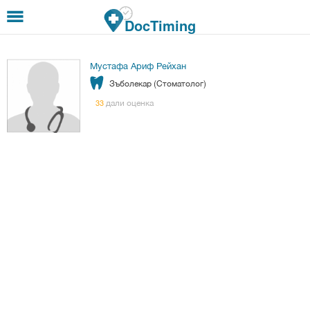
Премини към основното съдържание
DocTiming
Мустафа Ариф Рейхан
Зъболекар (Стоматолог)
дали оценка
33