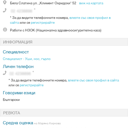
Бяла Слатина
ул. „Климент Охридски“ 52
виж на картата
*
За да видите телефонните номера,
влезте със своя профил в
сайта
или се
регистрирайте
Работи с
НЗОК (Национална здравноосигурителна каса)
ИНФОРМАЦИЯ
Специалност
Специалист - Уши, нос, гърло
Личен телефон
*
За да видите телефонните номера,
влезте със своя профил в сайта
или се
регистрирайте
Говорими езици
Български
РЕВЮТА
Средна оценка
на Маряна Киркова