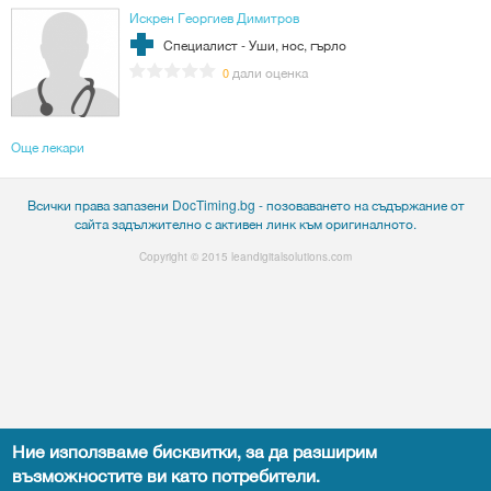
Искрен Георгиев Димитров
Специалист - Уши, нос, гърло
дали оценка
0
Още лекари
Всички права запазени DocTiming.bg - позоваването на съдържание от
сайта задължително с активен линк към оригиналното.
Copyright © 2015
leandigitalsolutions.com
Ние използваме бисквитки, за да разширим
възможностите ви като потребители.