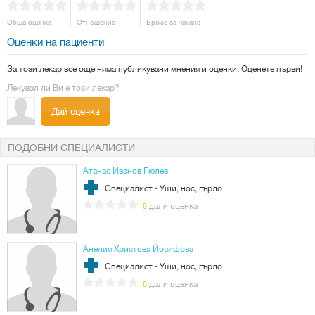
Обща оценка
Отношение
Време за чакане
Оценки на пациенти
За този лекар все още няма публикувани мнения и оценки. Оценете първи!
Лекувал ли Ви е този лекар?
Дай оценка
ПОДОБНИ СПЕЦИАЛИСТИ
Атанас Иванов Гюлев
Специалист - Уши, нос, гърло
дали оценка
0
Анелия Христова Йосифова
Специалист - Уши, нос, гърло
дали оценка
0