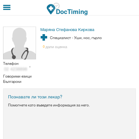
Премини към основното съдържание
DocTiming
Маряна Стефанова Киркова
Специалист - Уши, нос, гърло
дали оценка
0
Телефон
Говорими езици
Български
Познавате ли този лекар?
Помогнете като въведете информация за него.