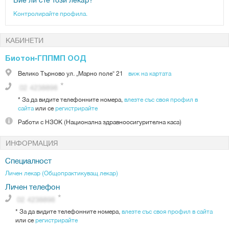
Контролирайте профила.
КАБИНЕТИ
Биотон-ГППМП ООД
Велико Търново
ул. „Марно поле“ 21
виж на картата
*
За да видите телефонните номера,
влезте със своя профил в
сайта
или се
регистрирайте
Работи с
НЗОК (Национална здравноосигурителна каса)
ИНФОРМАЦИЯ
Специалност
Личен лекар (Общопрактикуващ лекар)
Личен телефон
*
За да видите телефонните номера,
влезте със своя профил в сайта
или се
регистрирайте