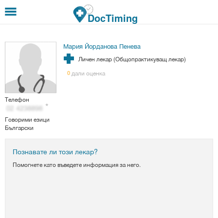
Премини към основното съдържание
DocTiming
Мария Йорданова Пенева
Личен лекар (Общопрактикуващ лекар)
дали оценка
0
Телефон
Говорими езици
Български
Познавате ли този лекар?
Помогнете като въведете информация за него.