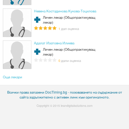
Невена Костадинова Кукова-Тоцилова
Личен лекар (Общопрактикуващ
лекар)
дал оценка
1
Адалат Изатовна Илиева
Личен лекар (Общопрактикуващ
лекар)
дали оценка
0
Още лекари
Всички права запазени DocTiming.bg - позоваването на съдържание от
сайта задължително с активен линк към оригиналното.
Copyright © 2015
leandigitalsolutions.com