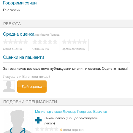
Говорими езици
Български
РЕВЮТА
Средна оценка
на Мария Пенева
Обща оценка
Отношение
Време за чакане
Оценки на пациенти
За този лекар все още няма публикувани мнения и оценки. Оценете първи!
Лекувал ли Ви е този лекар?
Дай оценка
ПОДОБНИ СПЕЦИАЛИСТИ
Магистър-лекар Лъчезар Георгиев Василев
Личен лекар (Общопрактикуващ
лекар)
дали оценка
0