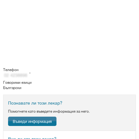
Телефон
Говорими езици
Български
Познавате ли този лекар?
Помогнете като въведете информация за него.
Въведи информация
Вие ли сте този лекар?