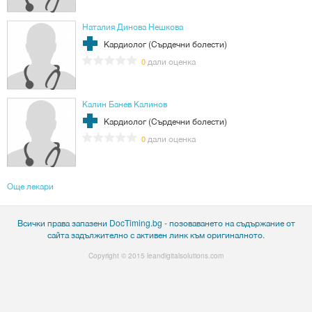
Наталия Динова Нешкова
Кардиолог (Сърдечни болести)
дали оценка
0
Калин Банев Калинов
Кардиолог (Сърдечни болести)
дали оценка
0
Още лекари
Всички права запазени DocTiming.bg - позоваването на съдържание от
сайта задължително с активен линк към оригиналното.
Copyright © 2015
leandigitalsolutions.com