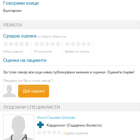
Говорими езици
Български
РЕВЮТА
Средна оценка
на Марин Маринов
Обща оценка
Отношение
Време за чакане
Оценки на пациенти
За този лекар все още няма публикувани мнения и оценки. Оценете първи!
Лекувал ли Ви е този лекар?
Дай оценка
ПОДОБНИ СПЕЦИАЛИСТИ
Нина Сашева Шехова
Кардиолог (Сърдечни болести)
дали оценка
0