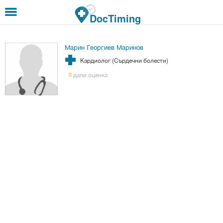
Премини към основното съдържание
DocTiming
Марин Георгиев Маринов
Кардиолог (Сърдечни болести)
дали оценка
0