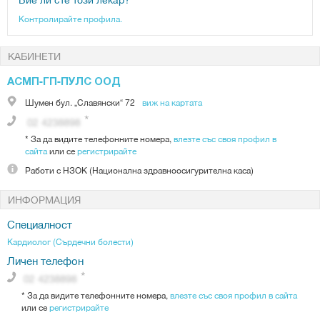
Контролирайте профила.
КАБИНЕТИ
АСМП-ГП-ПУЛС ООД
Шумен
бул. „Славянски“ 72
виж на картата
*
За да видите телефонните номера,
влезте със своя профил в
сайта
или се
регистрирайте
Работи с
НЗОК (Национална здравноосигурителна каса)
ИНФОРМАЦИЯ
Специалност
Кардиолог (Сърдечни болести)
Личен телефон
*
За да видите телефонните номера,
влезте със своя профил в сайта
или се
регистрирайте