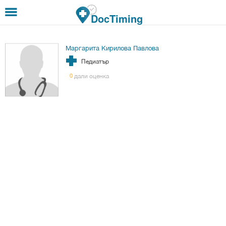
Премини към основното съдържание
DocTiming
Маргарита Кирилова Павлова
Педиатър
дали оценка
0