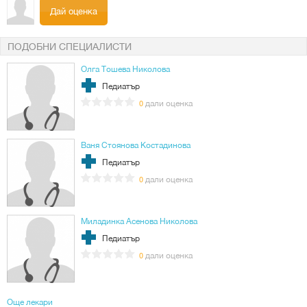
Дай оценка
ПОДОБНИ СПЕЦИАЛИСТИ
Олга Тошева Николова
Педиатър
дали оценка
0
Ваня Стоянова Костадинова
Педиатър
дали оценка
0
Миладинка Асенова Николова
Педиатър
дали оценка
0
Още лекари