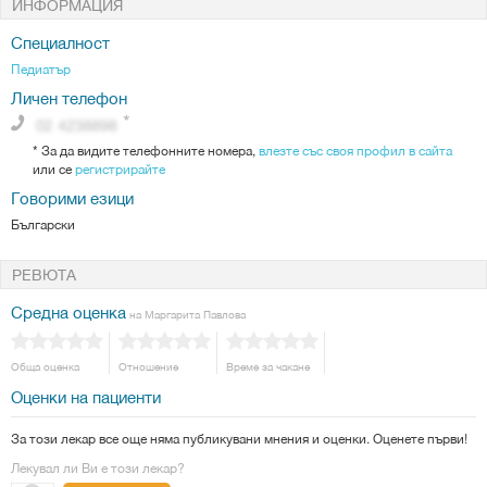
ИНФОРМАЦИЯ
Специалност
Педиатър
Личен телефон
*
За да видите телефонните номера,
влезте със своя профил в сайта
или се
регистрирайте
Говорими езици
Български
РЕВЮТА
Средна оценка
на Маргарита Павлова
Обща оценка
Отношение
Време за чакане
Оценки на пациенти
За този лекар все още няма публикувани мнения и оценки. Оценете първи!
Лекувал ли Ви е този лекар?