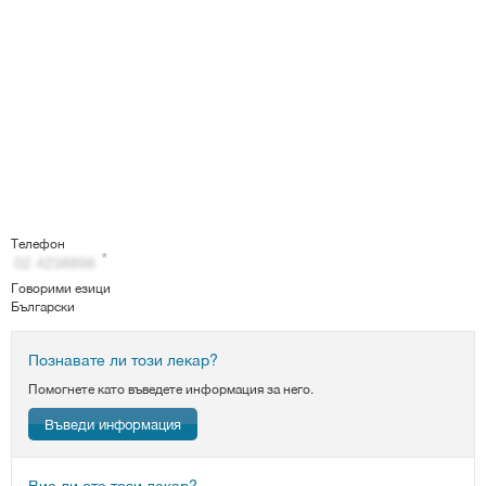
Телефон
Говорими езици
Български
Познавате ли този лекар?
Помогнете като въведете информация за него.
Въведи информация
Вие ли сте този лекар?