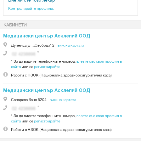
Контролирайте профила.
КАБИНЕТИ
Медицински център Асклепий ООД
Дупница
ул. „Свобода“ 2
виж на картата
*
За да видите телефонните номера,
влезте със своя профил в
сайта
или се
регистрирайте
Работи с
НЗОК (Национална здравноосигурителна каса)
Медицински център Асклепий ООД
Сапарева баня
6204
виж на картата
*
За да видите телефонните номера,
влезте със своя профил в
сайта
или се
регистрирайте
Работи с
НЗОК (Национална здравноосигурителна каса)