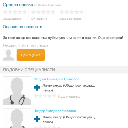
Средна оценка
на Любка Тодорова
Обща оценка
Отношение
Време за чакане
Оценки на пациенти
За този лекар все още няма публикувани мнения и оценки. Оценете първи!
Лекувал ли Ви е този лекар?
Дай оценка
ПОДОБНИ СПЕЦИАЛИСТИ
Младен Димитров Бъчваров
Личен лекар (Общопрактикуващ
лекар)
дали оценка
0
Чавдар Чавдаров Чобанов
Личен лекар (Общопрактикуващ
лекар)
дали оценка