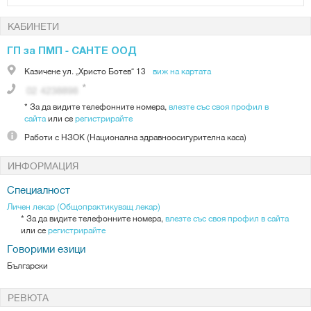
КАБИНЕТИ
ГП за ПМП - САНТЕ ООД
Казичене
ул. „Христо Ботев“ 13
виж на картата
*
За да видите телефонните номера,
влезте със своя профил в
сайта
или се
регистрирайте
Работи с
НЗОК (Национална здравноосигурителна каса)
ИНФОРМАЦИЯ
Специалност
Личен лекар (Общопрактикуващ лекар)
*
За да видите телефонните номера,
влезте със своя профил в сайта
или се
регистрирайте
Говорими езици
Български
РЕВЮТА