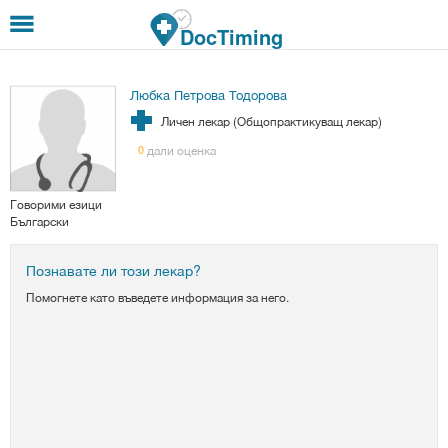
Премини към основното съдържание
DocTiming
Любка Петрова Тодорова
Личен лекар (Общопрактикуващ лекар)
дали оценка
0
Говорими езици
Български
Познавате ли този лекар?
Помогнете като въведете информация за него.