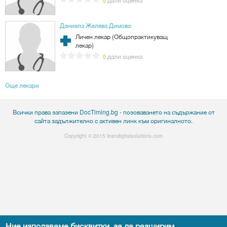
0
Даниела Желева Димова
Личен лекар (Общопрактикуващ
лекар)
дали оценка
0
Още лекари
Всички права запазени DocTiming.bg - позоваването на съдържание от
сайта задължително с активен линк към оригиналното.
Copyright © 2015
leandigitalsolutions.com
Ние използваме бисквитки, за да разширим