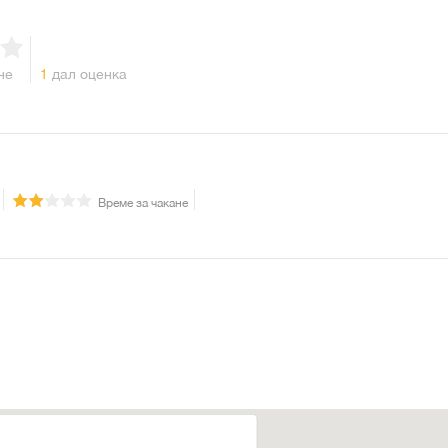
не
1
дал оценка
Време за чакане