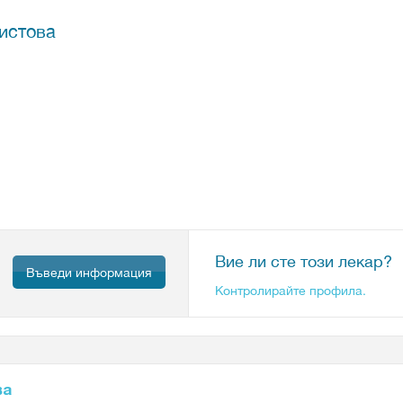
истова
Вие ли сте този лекар?
Въведи информация
Контролирайте профила.
ва