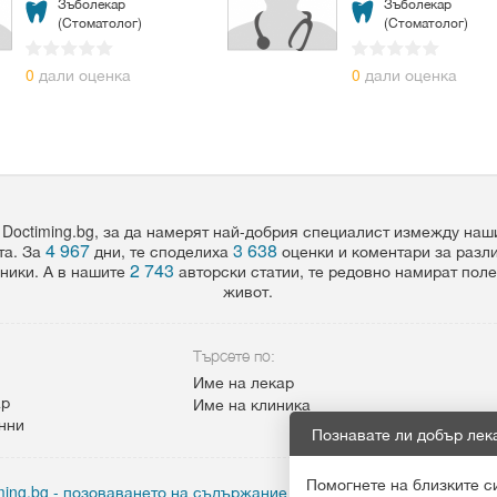
Зъболекар
Зъболекар
(Стоматолог)
(Стоматолог)
0
дали оценка
0
дали оценка
 Doctiming.bg, за да намерят най-добрия специалист измежду на
4 967
3 638
та. За
дни, те споделиха
оценки и коментари за разл
2 743
ники. А в нашите
авторски статии, те редовно намират пол
живот.
Търсете по:
Име на лекар
ар
Име на клиника
анни
Познавате ли добър лек
Помогнете на близките с
ing.bg - позоваването на съдържание от сайта задължително с а