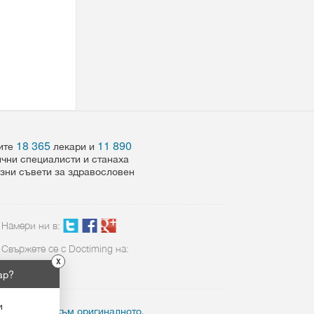
18 365
11 890
шите
лекари и
ични специалисти и станаха
езни съвети за здравословен
Намери ни в:
Свържете се с Doctiming на:
X
02 423 8898
ар?
и
ктивен линк към оригиналното.