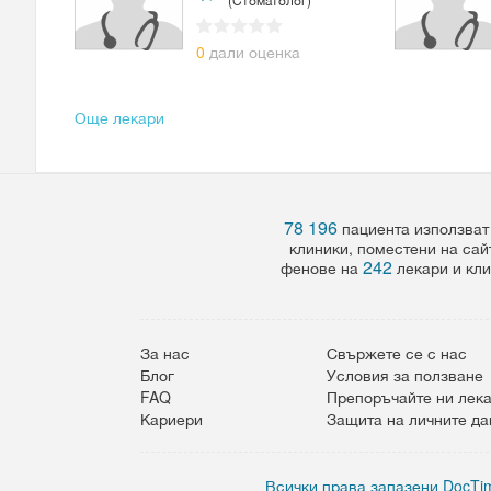
0
дали оценка
Още лекари
78 196
пациента използват
клиники, поместени на сай
242
фенове на
лекари и кли
За нас
Свържете се с нас
Блог
Условия за ползване
FAQ
Препоръчайте ни лек
Кариери
Защита на личните д
Всички права запазени DocTim