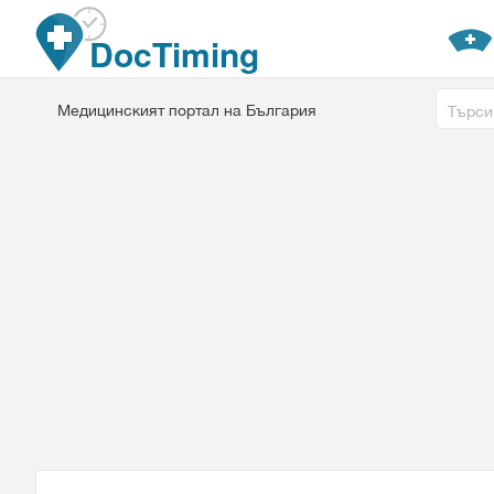
Премини към основното съдържание
DocTiming
Free tex
Медицинският портал на България