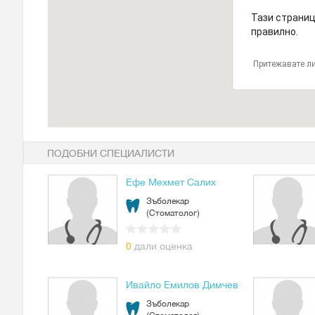
Тази страниц
правилно.
Притежавате ли
ПОДОБНИ СПЕЦИАЛИСТИ
Ефе Мехмет Салих
Зъболекар
(Стоматолог)
0
дали оценка
Ивайло Емилов Димчев
Зъболекар
(Стоматолог)