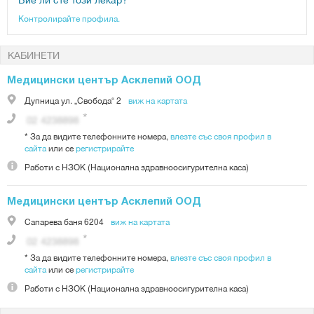
Контролирайте профила.
КАБИНЕТИ
Медицински център Асклепий ООД
Дупница
ул. „Свобода“ 2
виж на картата
*
За да видите телефонните номера,
влезте със своя профил в
сайта
или се
регистрирайте
Работи с
НЗОК (Национална здравноосигурителна каса)
Медицински център Асклепий ООД
Сапарева баня
6204
виж на картата
*
За да видите телефонните номера,
влезте със своя профил в
сайта
или се
регистрирайте
Работи с
НЗОК (Национална здравноосигурителна каса)