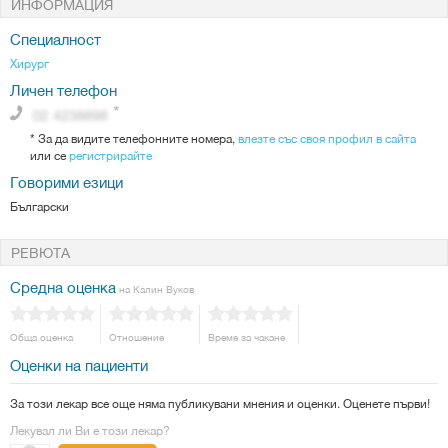
ИНФОРМАЦИЯ
Специалност
Хирург
Личен телефон
*
За да видите телефонните номера,
влезте със своя профил в сайта
или се
регистрирайте
Говорими езици
Български
РЕВЮТА
Средна оценка
на Калин Вуков
Обща оценка
Отношение
Време за чакане
Оценки на пациенти
За този лекар все още няма публикувани мнения и оценки. Оценете първи!
Лекувал ли Ви е този лекар?