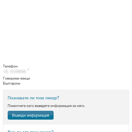
Телефон
Говорими езици
Български
Познавате ли този лекар?
Помогнете като въведете информация за него.
Въведи информация
Вие ли сте този лекар?