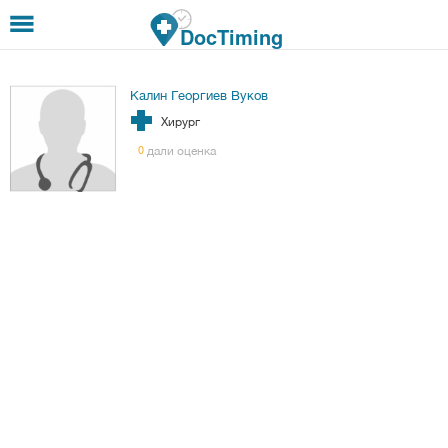
Премини към основното съдържание
DocTiming
Калин Георгиев Вуков
Хирург
дали оценка
0