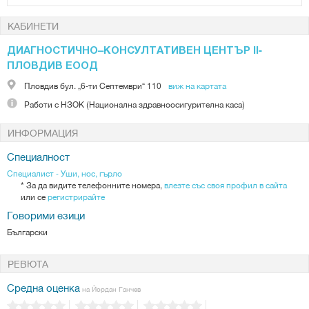
КАБИНЕТИ
ДИАГНОСТИЧНО–КОНСУЛТАТИВЕН ЦЕНТЪР ІІ-
ПЛОВДИВ ЕООД
Пловдив
бул. „6-ти Септември“ 110
виж на картата
Работи с
НЗОК (Национална здравноосигурителна каса)
ИНФОРМАЦИЯ
Специалност
Специалист - Уши, нос, гърло
*
За да видите телефонните номера,
влезте със своя профил в сайта
или се
регистрирайте
Говорими езици
Български
РЕВЮТА
Средна оценка
на Йордан Ганчев