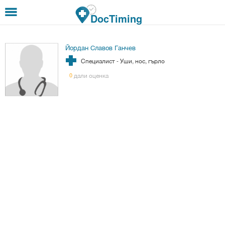
Премини към основното съдържание
DocTiming
Йордан Славов Ганчев
Специалист - Уши, нос, гърло
дали оценка
0