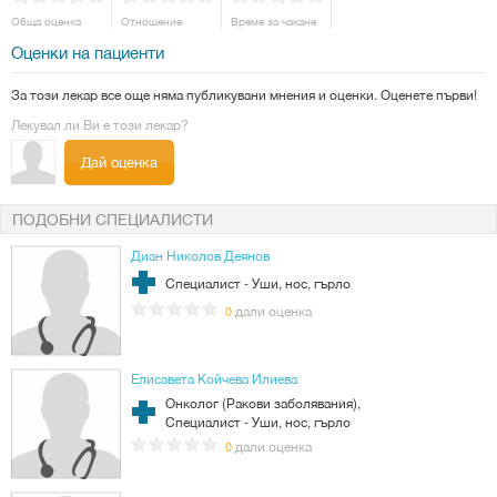
Обща оценка
Отношение
Време за чакане
Оценки на пациенти
За този лекар все още няма публикувани мнения и оценки. Оценете първи!
Лекувал ли Ви е този лекар?
Дай оценка
ПОДОБНИ СПЕЦИАЛИСТИ
Диан Николов Деянов
Специалист - Уши, нос, гърло
дали оценка
0
Елисавета Койчева Илиева
Онколог (Ракови заболявания),
Специалист - Уши, нос, гърло
дали оценка
0