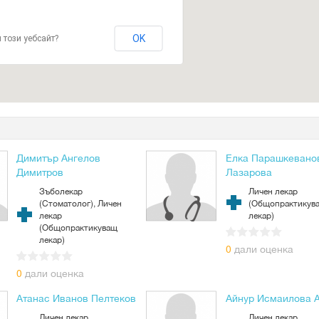
OK
 този уебсайт?
Димитър Ангелов
Елка Парашкевано
Димитров
Лазарова
Зъболекар
Личен лекар
(Стоматолог), Личен
(Общопрактикув
лекар
лекар)
(Общопрактикуващ
лекар)
0
дали оценка
0
дали оценка
Атанас Иванов Пелтеков
Айнур Исмаилова 
Личен лекар
Личен лекар