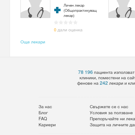
Личен лекар
(Общопрактикуващ
лекар)
0
дали оценка
Още лекари
78 196
пациента използват
клиники, поместени на сай
242
фенове на
лекари и кли
За нас
Свържете се с нас
Блог
Условия за ползване
FAQ
Препоръчайте ни лек
Кариери
Защита на личните д