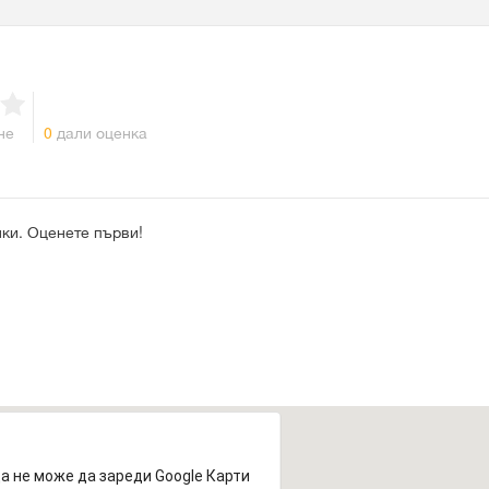
не
0
дали оценка
ки. Оценете първи!
а не може да зареди Google Карти