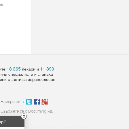
ащ
18 365
11 890
шите
лекари и
ични специалисти и станаха
езни съвети за здравословен
Намери ни в:
Свържете се с Doctiming на:
X
02 423 8898
ар?