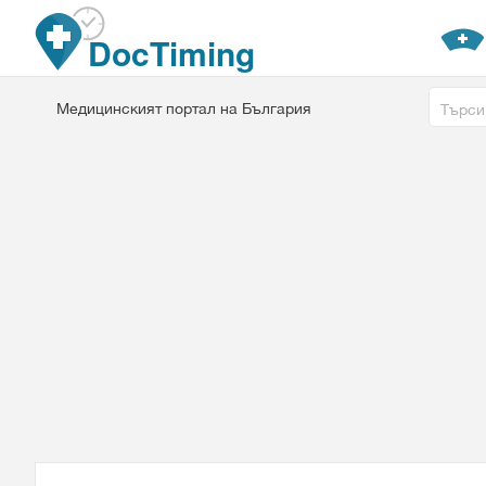
Премини към основното съдържание
DocTiming
Free tex
Медицинският портал на България