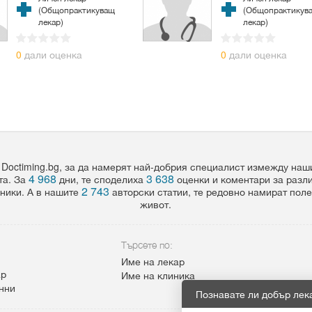
(Общопрактикуващ
(Общопрактикув
лекар)
лекар)
0
дали оценка
0
дали оценка
 Doctiming.bg, за да намерят най-добрия специалист измежду на
4 968
3 638
та. За
дни, те споделиха
оценки и коментари за разл
2 743
ники. А в нашите
авторски статии, те редовно намират пол
живот.
Търсете по:
Име на лекар
ар
Име на клиника
анни
Познавате ли добър лек