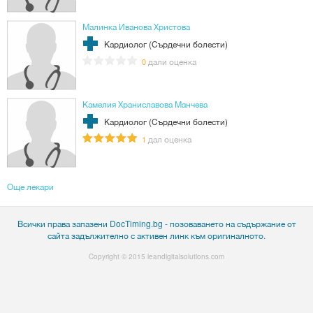
Малинка Иванова Христова
Кардиолог (Сърдечни болести)
дали оценка
0
Камелия Храниславова Манчева
Кардиолог (Сърдечни болести)
дал оценка
1
Още лекари
Всички права запазени DocTiming.bg - позоваването на съдържание от
сайта задължително с активен линк към оригиналното.
Copyright © 2015
leandigitalsolutions.com