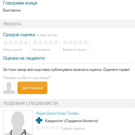
Говорими езици
Български
РЕВЮТА
Средна оценка
на Иван Илиев
Обща оценка
Отношение
Време за чакане
Оценки на пациенти
За този лекар все още няма публикувани мнения и оценки. Оценете първи!
Лекувал ли Ви е този лекар?
Дай оценка
ПОДОБНИ СПЕЦИАЛИСТИ
Лидия Димитрова Тонева
Кардиолог (Сърдечни болести)
дали оценка
0