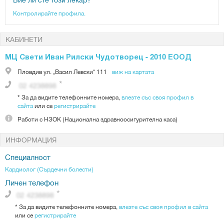
Контролирайте профила.
КАБИНЕТИ
МЦ Свети Иван Рилски Чудотворец - 2010 ЕООД
Пловдив
ул. „Васил Левски“ 111
виж на картата
*
За да видите телефонните номера,
влезте със своя профил в
сайта
или се
регистрирайте
Работи с
НЗОК (Национална здравноосигурителна каса)
ИНФОРМАЦИЯ
Специалност
Кардиолог (Сърдечни болести)
Личен телефон
*
За да видите телефонните номера,
влезте със своя профил в сайта
или се
регистрирайте