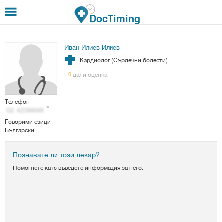
Премини към основното съдържание
DocTiming
Иван Илиев Илиев
Кардиолог (Сърдечни болести)
дали оценка
0
Телефон
Говорими езици
Български
Познавате ли този лекар?
Помогнете като въведете информация за него.