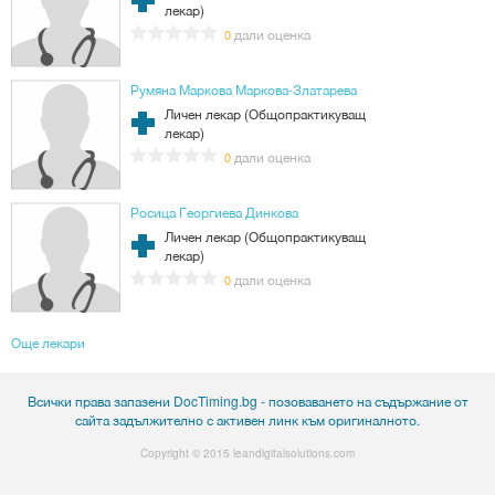
лекар)
дали оценка
0
Румяна Маркова Маркова-Златарева
Личен лекар (Общопрактикуващ
лекар)
дали оценка
0
Росица Георгиева Динкова
Личен лекар (Общопрактикуващ
лекар)
дали оценка
0
Още лекари
Всички права запазени DocTiming.bg - позоваването на съдържание от
сайта задължително с активен линк към оригиналното.
Copyright © 2015
leandigitalsolutions.com