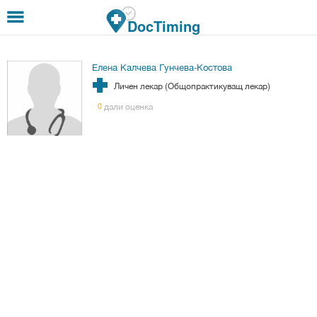
Премини към основното съдържание
DocTiming
Елена Калчева Гунчева-Костова
Личен лекар (Общопрактикуващ лекар)
дали оценка
0