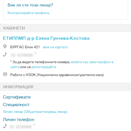
Вие ли сте този лекар?
Контролирайте профила.
КАБИНЕТИ
ЕТИППМП д-р Елена Гунчева-Костова
БУРГАС
Блок 421
виж на картата
*
За да видите телефонните номера,
влезте със своя профил в
сайта
или се
регистрирайте
Работи с
НЗОК (Национална здравноосигурителна каса)
ИНФОРМАЦИЯ
Сертификати
Специалност
Личен лекар (Общопрактикуващ лекар)
Личен телефон