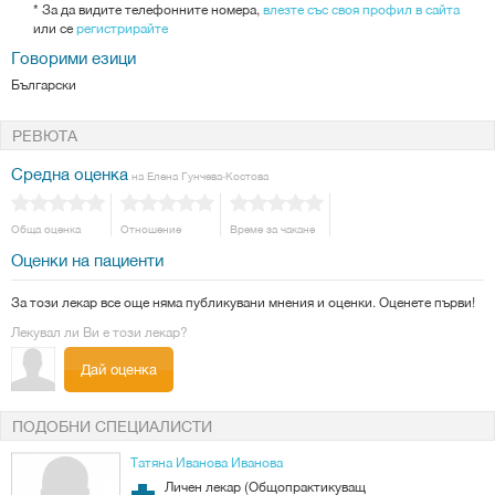
*
За да видите телефонните номера,
влезте със своя профил в сайта
или се
регистрирайте
Говорими езици
Български
РЕВЮТА
Средна оценка
на Елена Гунчева-Костова
Обща оценка
Отношение
Време за чакане
Оценки на пациенти
За този лекар все още няма публикувани мнения и оценки. Оценете първи!
Лекувал ли Ви е този лекар?
Дай оценка
ПОДОБНИ СПЕЦИАЛИСТИ
Татяна Иванова Иванова
Личен лекар (Общопрактикуващ