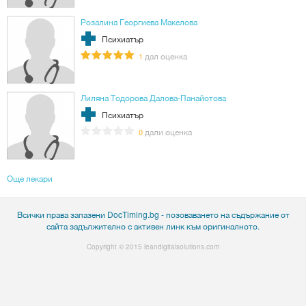
Розалина Георгиева Макелова
Психиатър
дал оценка
1
Лиляна Тодорова Далова-Панайотова
Психиатър
дали оценка
0
Още лекари
Всички права запазени DocTiming.bg - позоваването на съдържание от
сайта задължително с активен линк към оригиналното.
Copyright © 2015
leandigitalsolutions.com