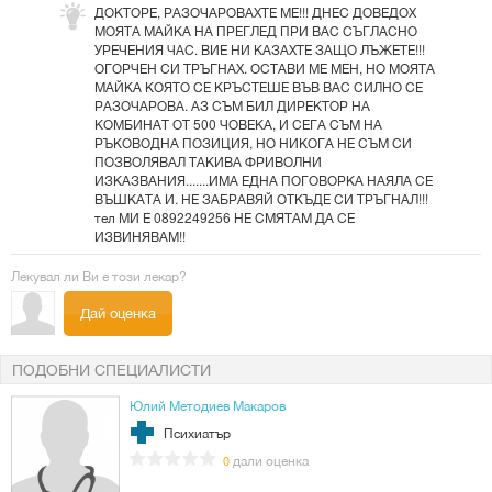
ДОКТОРЕ, РАЗОЧАРОВАХТЕ МЕ!!! ДНЕС ДОВЕДОХ
МОЯТА МАЙКА НА ПРЕГЛЕД ПРИ ВАС СЪГЛАСНО
УРЕЧЕНИЯ ЧАС. ВИЕ НИ КАЗАХТЕ ЗАЩО ЛЪЖЕТЕ!!!
ОГОРЧЕН СИ ТРЪГНАХ. ОСТАВИ МЕ МЕН, НО МОЯТА
МАЙКА КОЯТО СЕ КРЪСТЕШЕ ВЪВ ВАС СИЛНО СЕ
РАЗОЧАРОВА. АЗ СЪМ БИЛ ДИРЕКТОР НА
КОМБИНАТ ОТ 500 ЧОВЕКА, И СЕГА СЪМ НА
РЪКОВОДНА ПОЗИЦИЯ, НО НИКОГА НЕ СЪМ СИ
ПОЗВОЛЯВАЛ ТАКИВА ФРИВОЛНИ
ИЗКАЗВАНИЯ.......ИМА ЕДНА ПОГОВОРКА НАЯЛА СЕ
ВЪШКАТА И. НЕ ЗАБРАВЯЙ ОТКЪДЕ СИ ТРЪГНАЛ!!!
тел МИ Е 0892249256 НЕ СМЯТАМ ДА СЕ
ИЗВИНЯВАМ!!
Лекувал ли Ви е този лекар?
Дай оценка
ПОДОБНИ СПЕЦИАЛИСТИ
Юлий Методиев Макаров
Психиатър
дали оценка
0