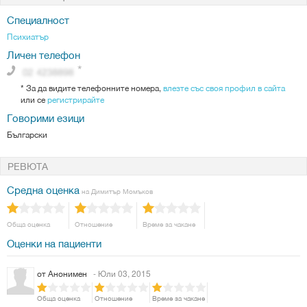
Специалност
Психиатър
Личен телефон
*
За да видите телефонните номера,
влезте със своя профил в сайта
или се
регистрирайте
Говорими езици
Български
РЕВЮТА
Средна оценка
на Димитър Момъков
Обща оценка
Отношение
Време за чакане
Оценки на пациенти
от
Анонимен
- Юли 03, 2015
Обща оценка
Отношение
Време за чакане