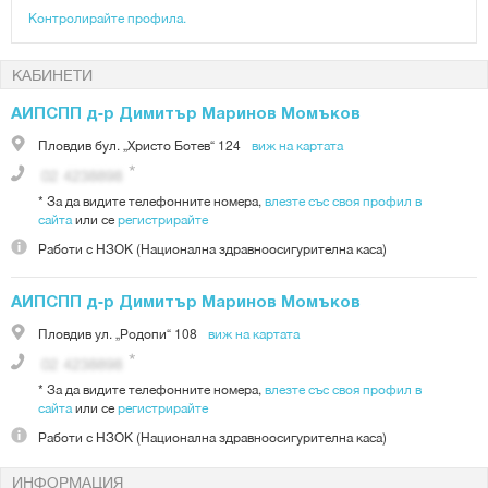
Контролирайте профила.
КАБИНЕТИ
АИПСПП д-р Димитър Маринов Момъков
Пловдив
бул. „Христо Ботев“ 124
виж на картата
*
За да видите телефонните номера,
влезте със своя профил в
сайта
или се
регистрирайте
Работи с
НЗОК (Национална здравноосигурителна каса)
АИПСПП д-р Димитър Маринов Момъков
Пловдив
ул. „Родопи“ 108
виж на картата
*
За да видите телефонните номера,
влезте със своя профил в
сайта
или се
регистрирайте
Работи с
НЗОК (Национална здравноосигурителна каса)
ИНФОРМАЦИЯ