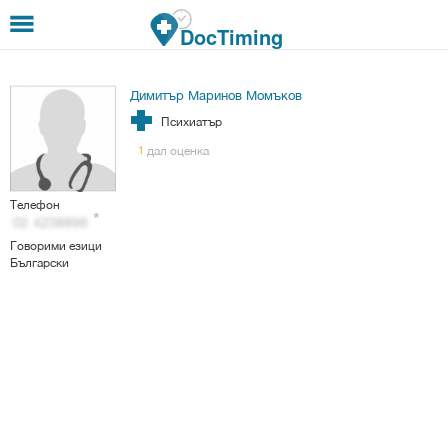
Премини към основното съдържание
DocTiming
Димитър Маринов Момъков
Психиатър
дал оценка
1
Телефон
Говорими езици
Български