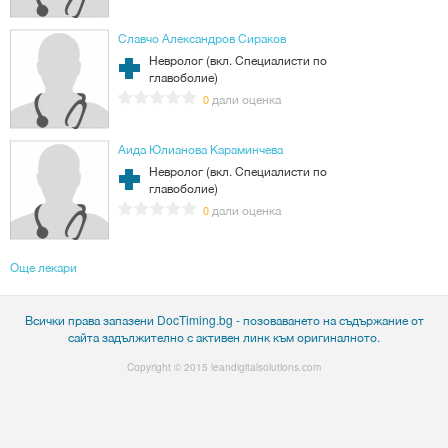
Славчо Александров Сираков
Невролог (вкл. Специалисти по
главоболие)
дали оценка
0
Аида Юлианова Караминчева
Невролог (вкл. Специалисти по
главоболие)
дали оценка
0
Още лекари
Всички права запазени DocTiming.bg - позоваването на съдържание от
сайта задължително с активен линк към оригиналното.
Copyright © 2015
leandigitalsolutions.com