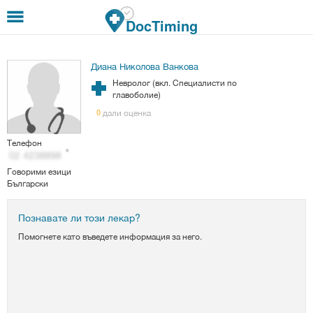
Премини към основното съдържание
DocTiming
Диана Николова Ванкова
Невролог (вкл. Специалисти по
главоболие)
дали оценка
0
Телефон
Говорими езици
Български
Познавате ли този лекар?
Помогнете като въведете информация за него.