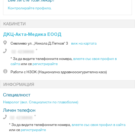
Контролирайте профила.
КАБИНЕТИ
ДКЦ-Акта-Медика ЕООД
Севлиево
ул. „Никола Д.Петков“ 3
виж на картата
*
За да видите телефонните номера,
влезте със своя профил в
сайта
или се
регистрирайте
Работи с
НЗОК (Национална здравноосигурителна каса)
ИНФОРМАЦИЯ
Специалност
Невролог (вкл. Специалисти по главоболие)
Личен телефон
*
За да видите телефонните номера,
влезте със своя профил в сайта
или се
регистрирайте